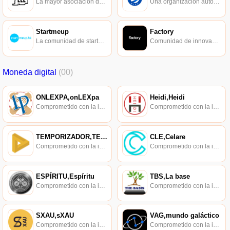
La mayor asociación de hackers de Europa.
Una organización autorreguladora de la industria financiera de Internet a nivel nacional establecida por el Banco Popular de China junto con la Comisión Reguladora Bancaria de China.
Startmeup
Factory
La comunidad de startups de Hong Kong también es una plataforma para compartir historias de éxito con startups en el extranjero.
Comunidad de innovadores con orientación internacional.
Moneda digital
(00)
ONLEXPA,onLEXpa
Heidi,Heidi
Comprometido con la investigación de políticas en los campos de las nuevas finanzas, las finanzas internacionales y los mercados financieros.
Comprometido con la investigación de políticas en los campos de las nuevas finanzas, las finanzas internacionales y los mercados financieros.
TEMPORIZADOR,TEMPORIZADOR
CLE,Celare
Comprometido con la investigación de políticas en los campos de las nuevas finanzas, las finanzas internacionales y los mercados financieros.
Comprometido con la investigación de políticas en los campos de las nuevas finanzas, las finanzas internacionales y los mercados financieros.
ESPÍRITU,Espíritu
TBS,La base
Comprometido con la investigación de políticas en los campos de las nuevas finanzas, las finanzas internacionales y los mercados financieros.
Comprometido con la investigación de políticas en los campos de las nuevas finanzas, las finanzas internacionales y los mercados financieros.
SXAU,sXAU
VAG,mundo galáctico
Comprometido con la investigación de políticas en los campos de las nuevas finanzas, las finanzas internacionales y los mercados financieros.
Comprometido con la investigación de políticas en los campos de las nuevas finanzas, las finanzas internacionales y los mercados financieros.