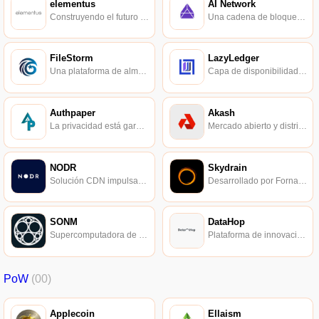
elementus
AI Network
Construyendo el futuro de la interoperabilidad de datos de blockchain.
Una cadena de bloques que gestiona nubes informáticas P2P.
FileStorm
LazyLedger
Una plataforma de almacenamiento distribuido basada en el protocolo IPFS y la cadena de bloques MOAC.
Capa de disponibilidad de datos de propósito general escalable para aplicaciones descentralizadas y cadenas laterales.
Authpaper
Akash
La privacidad está garantizada a través de la confianza y la verificación.
Mercado abierto y distribuido y plataforma de implementación de computación en la nube.
NODR
Skydrain
Solución CDN impulsada por tecnología blockchain.
Desarrollado por Fornaxian Technologies.
SONM
DataHop
Supercomputadora de niebla global descentralizada.
Plataforma de innovación de borde distribuido.
PoW
(00)
Applecoin
Ellaism