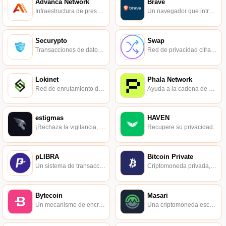
Advanca Network
Brave
Infraestructura de preservación de la privacidad de Dapps.
Un navegador que introduce un sistema de fichas de cadena de bloques e incentivos económicos.
Securypto
Swap
Transacciones de datos encriptados en la cadena de bloques.
Red de privacidad cifrada estable, sin tarifa de gestión, sin minería previa.
Lokinet
Phala Network
Red de enrutamiento de cebolla única.
Ayuda a la cadena de bloques a proteger los secretos.
estigmas
HAVEN
¡Rechaza la vigilancia, abraza la libertad!
Recupere su privacidad.
pLIBRA
Bitcoin Private
Un sistema de transacciones de Libra que preserva la privacidad.
Criptomoneda privada, rápida y de código abierto dirigida por la comunidad.
Bytecoin
Masari
Un mecanismo de encriptación anónimo de última generación para minería igual a CPU y GPU.
Una criptomoneda escalable que preserva la privacidad basada en Monero.