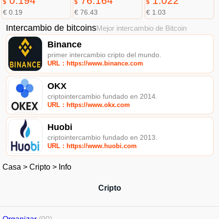
0.194
76.164
1.022
$
$
$
€ 0.19
€ 76.43
€ 1.03
Intercambio de bitcoins
Mejor intercambio de Bitcoin
Binance
primer intercambio cripto del mundo.
URL：https://www.binance.com
OKX
criptointercambio fundado en 2014.
URL：https://www.okx.com
Huobi
criptointercambio fundado en 2013.
URL：https://www.huobi.com
Casa
>
Cripto
>
Info
Cripto