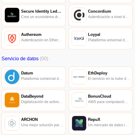
Secure Identity Ledger
Concordium
Cree un ecosistema distribuido confiable.
Autenticación a nivel de protocolo con pruebas de conocimiento cero.
Authereum
Loyyal
Autenticación en Ethereum.
Plataforma universal de recompensas por lealtad basada en blockchain y tecnología de contratos inteligentes.
Servicio de datos
(00)
Datum
EthDeploy
Plataforma comercial de almacenamiento de datos descentralizada de alta eficiencia.
El servicio en la nube de Ethereum, cadenas laterales escalables creadas para DApps.
DataBeyond
BonusCloud
Digitalización de activos digitales.
AWS para computación en la nube descentralizada.
ARCHON
RepuX
Una mejor solución para el almacenamiento en la nube descentralizado.
Un mercado de datos impulsado por blockchain.