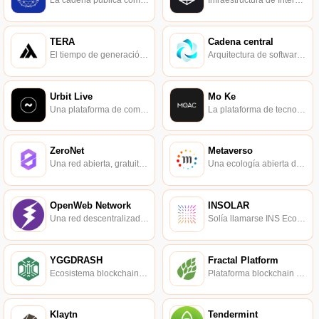
La cadena pública comercial blockchain de tercera generación.
Infraestructura de Internet descentralizada y de alto rendimiento.
TERA
Cadena central
El tiempo de generación del bloque es de 1 s, el tiempo de confirmación es de 8 s y no hay tarifa de transferencia.
Arquitectura de software y hardware de cadena de bloques, incluido el motor de aceleración de chips y la plataforma subyacente de cadena de bloques.
Urbit Live
Mo Ke
Una plataforma de comercio de datos y un navegador web para Planet Urbit.
La plataforma de tecnología subyacente blockchain de tercera generación, conocida como la "madre de todas las cadenas".
ZeroNet
Metaverso
Una red abierta, gratuita y descentralizada.
Una ecología abierta de transferencia de valor digital.
OpenWeb Network
INSOLAR
Una red descentralizada de código abierto impulsada por blockchain.
Solía ​​llamarse INS Ecosystem, una red empresarial descentralizada.
YGGDRASH
Fractal Platform
Ecosistema blockchain multidimensional basado en la confianza.
Plataforma blockchain PoS abierta, totalmente descentralizada y de alto rendimiento.
Klaytn
Tendermint