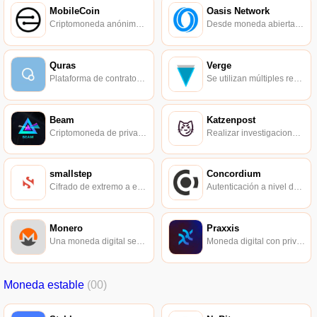
MobileCoin
Oasis Network
Criptomoneda anónima para teléfonos móviles.
Desde moneda abierta, finanzas abiertas, hasta datos abiertos.
Quras
Verge
Plataforma de contratos encriptados.
Se utilizan múltiples redes de centros anónimos para lograr la protección de la privacidad y transacciones ultrarrápidas.
Beam
Katzenpost
Criptomoneda de privacidad escalable.
Realizar investigaciones y escribir documentación para redes híbridas.
smallstep
Concordium
Cifrado de extremo a extremo para sistemas distribuidos.
Autenticación a nivel de protocolo con pruebas de conocimiento cero.
Monero
Praxxis
Una moneda digital segura, privada e imposible de rastrear.
Moneda digital con privacidad preservada con Elixxir.
Moneda estable
(00)