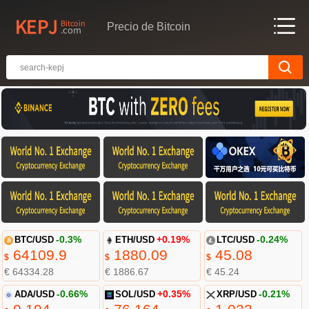
Precio de Bitcoin
BTC/USD
-0.3%
ETH/USD
+0.19%
LTC/USD
-0.24%
64109.9
1880.09
45.08
$
$
$
€ 64334.28
€ 1886.67
€ 45.24
ADA/USD
-0.66%
SOL/USD
+0.35%
XRP/USD
-0.21%