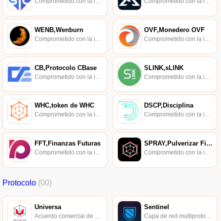
Comprometido con la investigación de políticas en los campos de las nuevas finanzas, las finanzas internacionales y los mercados financieros.
Comprometido con la investigación de políticas en los campos de las nuevas finanzas, las finanzas internacionales y los mercados financieros.
WENB,Wenburn
OVF,Monedero OVF
Comprometido con la investigación de políticas en los campos de las nuevas finanzas, las finanzas internacionales y los mercados financieros.
Comprometido con la investigación de políticas en los campos de las nuevas finanzas, las finanzas internacionales y los mercados financieros.
CB,Protocolo CBase
SLINK,sLINK
Comprometido con la investigación de políticas en los campos de las nuevas finanzas, las finanzas internacionales y los mercados financieros.
Comprometido con la investigación de políticas en los campos de las nuevas finanzas, las finanzas internacionales y los mercados financieros.
WHC,token de WHC
DSCP,Disciplina
Comprometido con la investigación de políticas en los campos de las nuevas finanzas, las finanzas internacionales y los mercados financieros.
Comprometido con la investigación de políticas en los campos de las nuevas finanzas, las finanzas internacionales y los mercados financieros.
FFT,Finanzas Futuras
SPRAY,Pulverizar Finanzas
Comprometido con la investigación de políticas en los campos de las nuevas finanzas, las finanzas internacionales y los mercados financieros.
Comprometido con la investigación de políticas en los campos de las nuevas finanzas, las finanzas internacionales y los mercados financieros.
Protocolo
(00)
Universa
Sentinel
Acuerdo comercial de cadena de bloques.
Capa de red multiprotocolo interoperable, mercado de recursos y servicios distribuidos globales de fácil acceso.