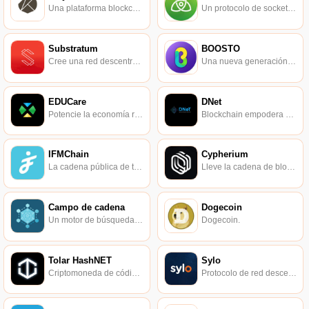
Una plataforma blockchain desarrollada por el gigante de Internet de Corea del Sur Kakao.
Un protocolo de socket de cadena de bloques de código abierto que facilita la implementación de aplicaciones descentralizadas.
Substratum
BOOSTO
Cree una red descentralizada basada en blockchain.
Una nueva generación de tienda de aplicaciones distribuidas de blockchain.
EDUCare
DNet
Potencie la economía real con la tecnología básica de cadena de bloques.
Blockchain empodera 5G.
IFMChain
Cypherium
La cadena pública de tercera generación desarrollada de forma independiente por Instinct Blockchain admite el acceso a terminales móviles.
Lleve la cadena de bloques a la era del uso comercial a gran escala.
Campo de cadena
Dogecoin
Un motor de búsqueda distribuido entre cadenas basado en la escala de valor para crear una DApp Store en el mundo de la cadena de bloques.
Dogecoin.
Tolar HashNET
Sylo
Criptomoneda de código abierto y gobernada por la comunidad.
Protocolo de red descentralizado y plataforma de comunicación.