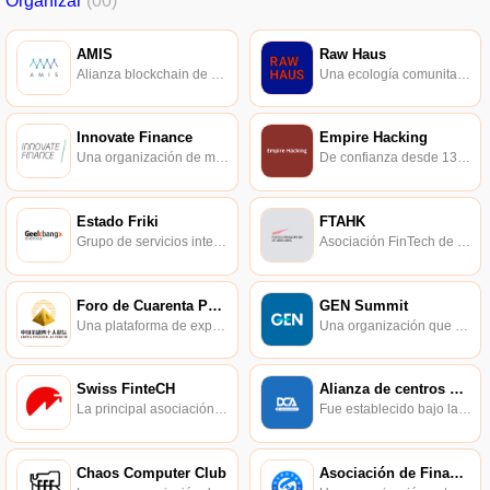
Organizar
(00)
AMIS
Raw Haus
Alianza blockchain de Taiwán, creando una plataforma estandarizada de blockchain.
Una ecología comunitaria que conecta arte, diseño y tecnología.
Innovate Finance
Empire Hacking
Una organización de membresía independiente sin fines de lucro que representa a la comunidad fintech global del Reino Unido.
De confianza desde 1337.
Estado Friki
FTAHK
Grupo de servicios integrales de contenido de TI, su red social profesional EGO, medios de tecnología InfoQ, educación vocacional StuQ Starkey College.
Asociación FinTech de Hong Kong.
Foro de Cuarenta Personas Financieras
GEN Summit
Una plataforma de expertos financieros profesionales no oficiales y sin fines de lucro, compuesta por 40 élites financieras en sus 40 años.
Una organización que reúne al editor en jefe y al director principal de noticias de medios influyentes globales.
Swiss FinteCH
Alianza de centros de datos
La principal asociación fintech de Suiza.
Fue establecido bajo la dirección del Departamento de Desarrollo de la Comunicación del Ministerio de Industria y Tecnología de la Información.
Chaos Computer Club
Asociación de Finanzas de Internet de China