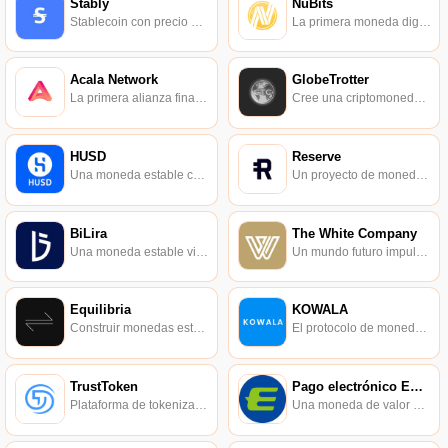
Stably
NuBits
Stablecoin con precio estable, alta reserva y total transparencia.
La primera moneda digital de valor estable del mundo.
Acala Network
GlobeTrotter
La primera alianza financiera abierta descentralizada.
Cree una criptomoneda verdaderamente estable.
HUSD
Reserve
Una moneda estable compatible emitida por Stable Universal.
Un proyecto de moneda digital encriptada con un valor de moneda estable respaldado por Coinbase.
BiLira
The White Company
Una moneda estable vinculada a la lira turca.
Un mundo futuro impulsado por la confianza.
Equilibria
KOWALA
Construir monedas estables.
El protocolo de moneda estable de tercera generación.
TrustToken
Pago electrónico EUSD
Plataforma de tokenización de activos con el objetivo de crear TrueUSD respaldado por activos y más.
Una moneda de valor estable compatible, anclada 1:1 al dólar estadounidense.