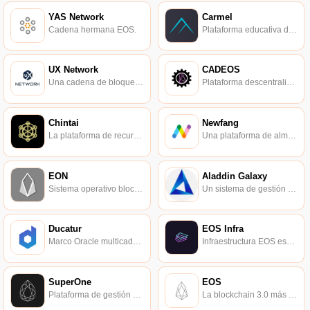
YAS Network
Carmel
Cadena hermana EOS.
Plataforma educativa de programación distribuida basada en EOS.
UX Network
CADEOS
Una cadena de bloques pública compatible, rentable y globalmente escalable para consumidores y empresas.
Plataforma descentralizada de gestión de proyectos y archivos CAD.
Chintai
Newfang
La plataforma de recursos ecológicos EOS se puede prestar.
Una plataforma de almacenamiento en la nube distribuida para cualquier aplicación.
EON
Aladdin Galaxy
Sistema operativo blockchain inteligente de alta velocidad.
Un sistema de gestión de activos de cadena cruzada que se centra en la seguridad.
Ducatur​
EOS Infra
Marco Oracle multicadena, solución simple para el negocio de blockchain.
Infraestructura EOS escalable.
SuperOne
EOS
Plataforma de gestión de inversiones en activos digitales basada en blockchain.
La blockchain 3.0 más representativa, una nueva plataforma de contratos inteligentes con el rendimiento primero.