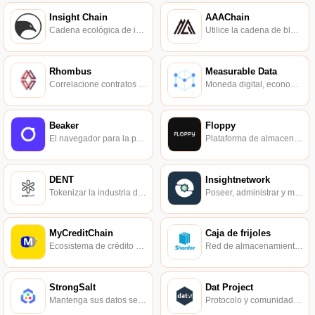
Insight Chain
AAAChain
Cadena ecológica de investigación descentralizada basada en blockchain.
Utilice la cadena de bloques para crear una plataforma de datos abiertos y aplique la cadena de alianzas.
Rhombus
Measurable Data
Correlacione contratos inteligentes con datos reales.
Moneda digital, economía de valor de big data descentralizada.
Beaker
Floppy
El navegador para la próxima generación de Internet.
Plataforma de almacenamiento en caché y entrega descentralizada.
DENT
Insightnetwork
Tokenizar la industria de datos de telefonía móvil.
Poseer, administrar y monetizar datos personales.
MyCreditChain
Caja de frijoles
Ecosistema de crédito basado en blockchain.
Red de almacenamiento de arquitectura multicadena.
StrongSalt
Dat Project
Mantenga sus datos seguros, incluida la IA.
Protocolo y comunidad de intercambio de datos distribuidos.