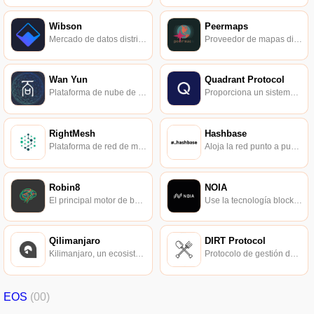
Wibson
Peermaps
Mercado de datos distribuidos basado en blockchain.
Proveedor de mapas distribuido y sin conexión.
Wan Yun
Quadrant Protocol
Plataforma de nube de cadena de bloques.
Proporciona un sistema organizado para la utilización de datos distribuidos.
RightMesh
Hashbase
Plataforma de red de malla basada en tecnología de cadena de bloques de datos.
Aloja la red punto a punto de Dat.
Robin8
NOIA
El principal motor de búsqueda y mercado de influencers.
Use la tecnología blockchain para admitir la red de expansión de contenido.
Qilimanjaro
DIRT Protocol
Kilimanjaro, un ecosistema para la computación cuántica.
Protocolo de gestión de información distribuida.
EOS
(00)