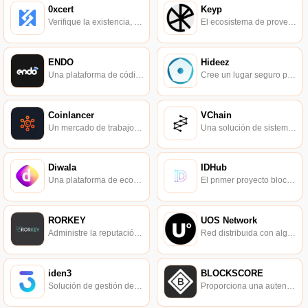
0xcert
Keyp
Verifique la existencia, la autenticidad y la propiedad de activos digitales únicos en la cadena de bloques.
El ecosistema de proveedores de identidad abierta más grande de Europa.
ENDO
Hideez
Una plataforma de código abierto basada en el protocolo blockchain para el almacenamiento y la transmisión de datos verificados de forma segura.
Cree un lugar seguro para las identidades digitales globales.
Coinlancer
VChain
Un mercado de trabajo descentralizado construido sobre la plataforma Ethereum.
Una solución de sistema blockchain para la verificación de la identidad de los pasajeros en el proceso de embarque.
Diwala
IDHub
Una plataforma de economía digital impulsada por blockchain.
El primer proyecto blockchain incubado por 21Vianet Group.
RORKEY
UOS Network
Administre la reputación en línea de los usuarios y proteja sus identidades digitales.
Red distribuida con algoritmo de consenso DPOI.
iden3
BLOCKSCORE
Solución de gestión de identidades basada en blockchain distribuida.
Proporciona una autenticación rápida y precisa.