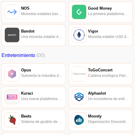
NOS
Good Money
Monedas estables basadas en nano.
La primera plataforma de banca móvil primero.
Bandot
Vigor
Una moneda estable descentralizada basada en el ecosistema Polkadot.
Moneda estable USD descentralizada basada en EOS.
Entretenimiento
(00)
Opus
ToGoConcert
Subvierta la industria de los medios de transmisión con la tecnología Ethereum e IPFS.
Cadena ecológica Pan-entretenimiento.
Kuraci
Alphaslot
Una nueva plataforma de medios con contenido escrito y curado por músicos y creadores.
Un ecosistema de entretenimiento blockchain sin fronteras.
Beets
Moosty
Sistema de gestión de biblioteca de medios distribuidos para geeks obsesionados con la música.
Organización Descentralizada de la Música.