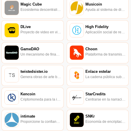
Magic Cube
Musicoin
Ecosistema descentralizado de entretenimiento basado en blockchain.
Ayuda al sistema de distribución y consumo de música.
DLive
High Fidelity
Proyecto de video en vivo basado en Steem blockchain.
Aplicación social de realidad virtual creada por el fundador de Second Life, Philip Rosedale.
GameDAO
Choon
Un mecanismo de financiación colectiva democrático y transparente para los jugadores.
Plataforma de transmisión de música impulsada por blockchain.
twistedsister.io
Enlace estelar
Genera obras de arte basadas en Ethereum.
La cadena pública subyacente de la industria del entretenimiento.
Kencoin
StarCredits
Criptomoneda para la industria del entretenimiento para adultos.
Centrarse en la narración de historias para proporcionar valor a los activos digitales.
intimate
SNKr
Proporcione la confianza y la seguridad que la industria para adultos da por sentado.
Economía de encriptación de la industria de tendencia descentralizada.