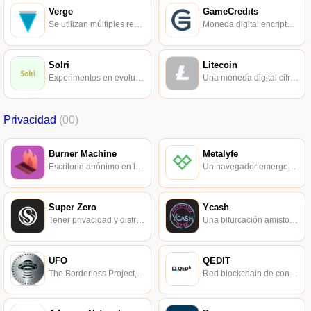
Verge
GameCredits
Se utilizan múltiples redes de centros anónimos para lograr la protección de la privacidad y transacciones ultrarrápidas.
Moneda digital encriptada PoW de propiedad conjunta de los participantes y desarrolladores del juego.
Solri
Litecoin
Experimentos en evolución con cadenas de bloques PoW.
Una moneda digital cifrada peer-to-peer similar a Bitcoin.
Privacidad
(00)
Burner Machine
Metalyfe
Escritorio anónimo en la nube.
Un navegador emergente centrado en la privacidad, la seguridad y la navegación inteligente.
Super Zero
Ycash
Tener privacidad y disfrutar de la libertad.
Una bifurcación amistosa de Zcash.
UFO
QEDIT
The Borderless Project, diseñado para proteger nuestra privacidad.
Red blockchain de conocimiento cero.