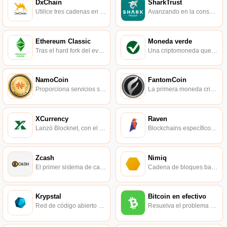
DxChain
SharkTrust
Utilice tres cadenas en una para admitir la computación de big data descentralizada.
Avanzando en la conservación de los tiburones en el mundo a través de la ciencia, la educación y la acción.
Ethereum Classic
Moneda verde
Tras el hard fork del evento DAO, la rama del bloque Ethereum que no ha sido respetada ni mejorada.
Una criptomoneda que utiliza el factor N adaptativo en el algoritmo Scrypt para la minería PoW.
NamoCoin
FantomCoin
Proporciona servicios similares al DNS tradicional basado en blockchain.
La primera moneda criptográfica extraída fusionada.
XCurrency
Raven
Lanzó Blocknet, con el objetivo de convertirse en una verdadera "Internet de Blockchains".
Blockchains específicos para casos de uso.
Zcash
Nimiq
El primer sistema de cadena de bloques que utiliza prueba de conocimiento cero para ocultar información sobre transacciones en la cadena.
Cadena de bloques basada en navegador.
Krypstal
Bitcoin en efectivo
Red de código abierto descentralizada que puede acceder a Internet de forma anónima a través de IP de enrutamiento de múltiples nodos.
Resuelva el problema de escalabilidad de la red Bitcoin con bloques grandes, tarifas de transacción bajas y confirmación confiable.