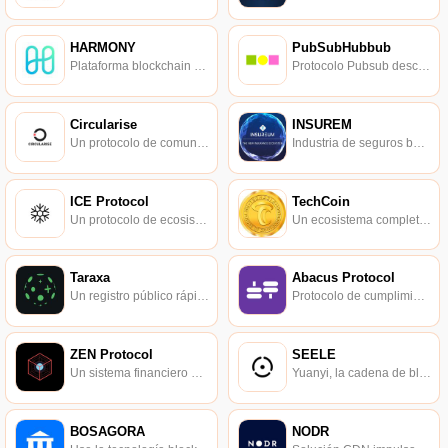
HARMONY
PubSubHubbub
Plataforma blockchain 3.0 de alto rendimiento.
Protocolo Pubsub descentralizado abierto, simple y escalable en la web.
Circularise
INSUREM
Un protocolo de comunicación abierto, distribuido y seguro para la economía circular.
Industria de seguros basada en blockchain.
ICE Protocol
TechCoin
Un protocolo de ecosistema que incentiva a los consumidores.
Un ecosistema completo de criptomonedas que incluye intercambios, billeteras y plataformas descentralizadas.
Taraxa
Abacus Protocol
Un registro público rápido, escalable y apto para dispositivos diseñado para mejorar la credibilidad, el anonimato y el valor del ecosistema IoT.
Protocolo de cumplimiento de verificación de identidad para la economía de fichas.
ZEN Protocol
SEELE
Un sistema financiero descentralizado basado en una parachain conectada a Bitcoin.
Yuanyi, la cadena de bloques de cuarta generación.
BOSAGORA
NODR