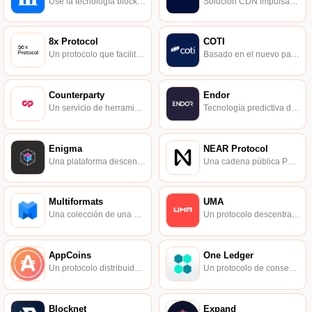
Use la tecnología blockchain como un habilitador de proyectos para crear un mundo mejor.
Solución CDN impulsada por tecnología blockchain.
8x Protocol
COTI
Un protocolo que facilita pagos encriptados repetidos.
Basado en el nuevo pago digital de DAG, se propone el consenso de Trust Chain y tiene un ecosistema de pago completo.
Counterparty
Endor
Un servicio de herramienta de contrato inteligente basado en la cadena de bloques de Bitcoin.
Tecnología predictiva de IA que todos pueden usar.
Enigma
NEAR Protocol
Una plataforma descentralizada que se puede utilizar para el almacenamiento y la computación de datos privados.
Una cadena pública PoS altamente escalable que utiliza tecnología de fragmentación.
Multiformats
UMA
Una colección de una serie de protocolos que calcula todos los valores hash en un formato unificado.
Un protocolo descentralizado que proporciona contratos financieros sin confianza y oráculos descentralizados.
AppCoins
One Ledger
Un protocolo distribuido para tiendas de aplicaciones basadas en blockchain.
Un protocolo de consenso entre cadenas.
Blocknet
Expand