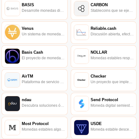
BASIS
CARBON
Desarrolle monedas digitales que se puedan usar tan fácilmente como las monedas fiduciarias.
Stablecoins que se ejecutan en DAG con un rendimiento más rápido.
Venus
Reliable.cash
Un sistema de moneda estable descentralizado basado en Binance Smart Chain.
Discusión abierta, efectivo electrónico P2P confiable.
Basis Cash
NOLLAR
El proyecto de moneda estable se originó en Basis.
Monedas estables respaldadas por IOU 1:1 USD.
AirTM
Checker
Plataforma de servicio de conversión de valor de moneda, que brinda servicios financieros de alta calidad a todos los países en desarrollo.
Un proyecto que implementa lógica financiera basada en Tezos, similar a MakerDAO.
ndau
Send Protocol
Descubra soluciones óptimas para el almacenamiento de valor a largo plazo.
Moneda digital semiestable.
Most Protocol
USDE
Monedas estables algorítmicas.
Moneda estable descentralizada basada en EOS USD-EOS.