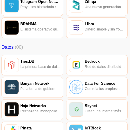
Telegram Open Network
Zilliqa
Proyectos blockchain rápidos, seguros y escalables.
Una nueva generación de cadena pública de alto rendimiento, centrada en proporcionar una plataforma de ejecución para aplicaciones.
BRAHMA
Libra
El sistema operativo que aloja la web descentralizada.
Dinero simple y sin fronteras e infraestructura financiera para miles de millones de personas.
Datos
(00)
Ties.DB
Bedrock
La primera base de datos de inteligencia pública descentralizada del mundo.
Red de datos distribuidos sólida como una roca.
Banyan Network
Data For Science
Plataforma de gobierno de datos de Banyan.
Controla tus propios datos.
Haja Networks
Skynet
Rechazar el monopolio de datos, una nueva generación de protocolo de base de datos descentralizado.
Crear una Internet más libre.
Pinata
IoTBlock