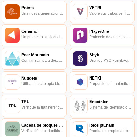
Points
VETRI
Una nueva generación de sistema de protocolo de colaboración de datos basado en blockchain.
Valore sus datos, verificación de identidad en línea autónoma y monetice datos personales anónimos.
Ceramic
PlayerOne
Un protocolo sin licencia para crear documentos actualizables a prueba de manipulaciones.
Protocolo de autenticación de jugador de juego descentralizado.
Peer Mountain
Shyft
Confianza mutua descentralizada entre las personas.
Una red KYC y antilavado de dinero basada en blockchain y al servicio de la economía global.
Nuggets
NETKI
Utilice la tecnología blockchain para crear una experiencia de pago de comercio electrónico segura y sin inconvenientes.
Proporcione la autenticación más completa utilizando los estándares de identidad establecidos.
TPL
Encointer
Verifique la transferencia del token.
Sistema de identidad descentralizado y auto-soberano.
Cadena de bloques de Cambridge
ReceiptChain
Verificación de identidad basada en blockchain, en asociación con la firma de análisis de datos del Reino Unido IHS Markit.
Prueba de propiedad basada en blockchain.