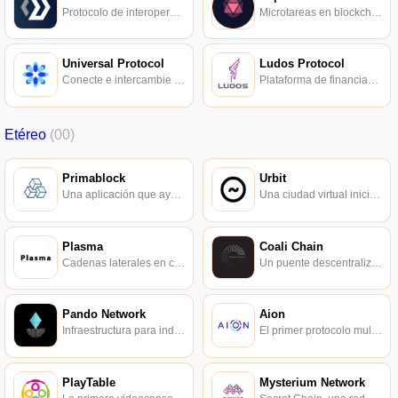
Protocolo de interoperabilidad blockchain de capa 2.
Microtareas en blockchain, un protocolo de crowdsourcing distribuido.
Universal Protocol
Ludos Protocol
Conecte e intercambie activos digitales.
Plataforma de financiación, desarrollo y operación de juegos, que combina Ethereum y su propia cadena lateral.
Etéreo
(00)
Primablock
Urbit
Una aplicación que ayuda al crowdfunding de tokens Ethereum.
Una ciudad virtual iniciada por el informático Curtis Yarvin.
Plasma
Coali Chain
Cadenas laterales en capas para Ethereum coescritas por Joseph Poon y Vitalik Buterin.
Un puente descentralizado entre electores y electos.
Pando Network
Aion
Infraestructura para industrias creativas distribuidas.
El primer protocolo multicadena de nivel empresarial del mundo.
PlayTable
Mysterium Network