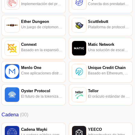
Implementación del protocolo Ripple en Ethereum.
Conecta dos prestatarios de crédito en el mundo.
Ether Dungeon
Scuttlebutt
Un juego de criptomonedas desarrollado por el equipo AppX de Hong Kong.
Plataforma de protocolo de seguridad de la información privada distribuida.
Connext
Matic Network
Basado en la expansión de la segunda capa, ayuda a los proyectos de Ethereum a comerciar rápidamente.
Una solución de escalado de alto rendimiento para Ethereum basada en Plasma.
Menlo One
Unique Credit Chain
Cree aplicaciones distribuidas a la velocidad de las aplicaciones web tradicionales.
Basado en Ethereum, una solución de transacción confiable y controlable.
Oyster Protocol
Tellor
El futuro de la tokenización de sitios web y el almacenamiento distribuido se basa en IOTA y Ethereum.
El oráculo estándar de las finanzas descentralizadas.
Cadena
(00)
Cadena Wayki
YEECO