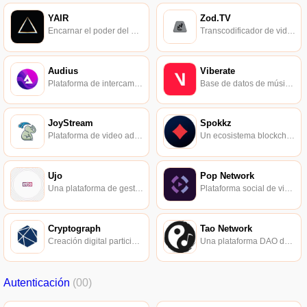
YAIR
Zod.TV
Encarnar el poder del arte en activos líquidos.
Transcodificador de video descentralizado.
Audius
Viberate
Plataforma de intercambio de música Blockchain.
Base de datos de música en vivo basada en blockchain y mercado de talento musical.
JoyStream
Spokkz
Plataforma de video administrada por el usuario.
Un ecosistema blockchain de cine y televisión respaldado por la comunidad.
Ujo
Pop Network
Una plataforma de gestión de derechos de autor de música que ayuda a los músicos a realizar un seguimiento de los impuestos de derechos de autor.
Plataforma social de video basada en Ethereum.
Cryptograph
Tao Network
Creación digital participada conjuntamente por ídolos y artistas.
Una plataforma DAO de contrato inteligente para crear y operar aplicaciones descentralizadas.
Autenticación
(00)