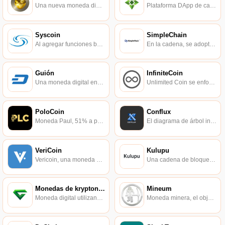
Una nueva moneda digital basada en el cliente Yacoin Script Jane.
Plataforma DApp de cadena de bloques pura.
Syscoin
SimpleChain
Al agregar funciones básicas financieras a la cadena de bloques, la moneda del sistema proporciona garantías para la seguridad de los datos y los mercados.
En la cadena, se adopta la "estructura principal-subcadena + consenso múltiple".
Guión
InfiniteCoin
Una moneda digital encriptada nacida para el anonimato, operación hash súper segura, que protege la privacidad personal.
Unlimited Coin se enfoca en activos digitales en los campos de circulación comercial y promoción de operaciones comerciales.
PoloCoin
Conflux
Moneda Paul, 51% a prueba de ataques.
El diagrama de árbol integra el mecanismo de consenso DAG y PoW para ampliar la concurrencia de transacciones y el rendimiento del sistema.
VeriCoin
Kulupu
Vericoin, una moneda digital encriptada extremadamente rápida, segura y escalable.
Una cadena de bloques PoW construida sobre Substrate.
Monedas de kryptonita
Mineum
Moneda digital utilizando tecnología mini-blockchain.
Moneda minera, el objetivo es convertirse en el punto de referencia para la minería de criptomonedas.