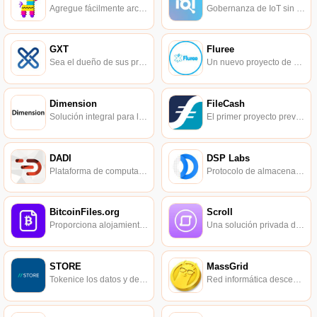
Agregue fácilmente archivos a IPFS.
Gobernanza de IoT sin confianza.
GXT
Fluree
Sea el dueño de sus propios datos y construya una ecología económica de datos basada en blockchain.
Un nuevo proyecto de base de datos basado en tecnología blockchain.
Dimension
FileCash
Solución integral para la protección de la privacidad de los datos.
El primer proyecto previo a la bifurcación de Filecoin.
DADI
DSP Labs
Plataforma de computación en la nube distribuida globalmente.
Protocolo de almacenamiento descentralizado.
BitcoinFiles.org
Scroll
Proporciona alojamiento de archivos escalable CDN en la red Bitcoin.
Una solución privada de blockchain para proteger todos los datos que le pertenecen.
STORE
MassGrid
Tokenice los datos y descentralice el poder de cómputo.
Red informática descentralizada de alto rendimiento.