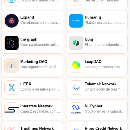
La primera videoconsola del mundo impulsada por blockchain.
Secret Chain, una red de código abierto que permite a cualquier persona arrendar tráfico de red no utilizado, proporcionando una conexión segura.
Expand
Humaniq
Microtareas en blockchain, un protocolo de crowdsourcing distribuido.
Plataforma bancaria de próxima generación basada en Ethereum.
the graph
Ubiq
Cree rápidamente aplicaciones descentralizadas en Ethereum e IPFS usando GraphQL.
El contrato inteligente global automatizado proviene de la bifurcación dura de Ethereum.
Marketing DAO
LeapDAO
Una organización autónoma descentralizada enfocada en la promoción de la marca.
Una organización adaptativa para resolver el problema de escalabilidad de Ethereum.
LITEX
Tokamak Network
Ecología de intercambio de valor descentralizado.
Un protocolo de plasma completo de Turing.
Interstate Network
NuCypher
Capa 2 escalable, componible y no administrada.
NuCypher es la capa de privacidad de Ethereum.
Trustlines Network
Ripio Credit Network