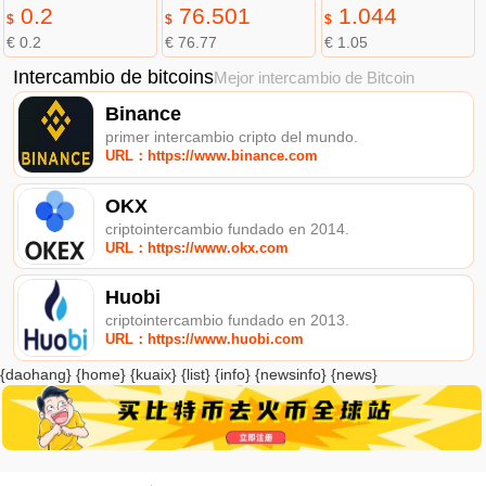
0.2
76.501
1.044
$
$
$
€ 0.2
€ 76.77
€ 1.05
Intercambio de bitcoins
Mejor intercambio de Bitcoin
Binance
primer intercambio cripto del mundo.
URL：https://www.binance.com
OKX
criptointercambio fundado en 2014.
URL：https://www.okx.com
Huobi
criptointercambio fundado en 2013.
URL：https://www.huobi.com
{daohang} {home} {kuaix} {list} {info} {newsinfo} {news}