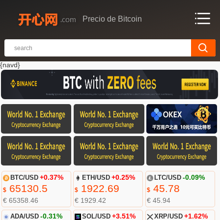
Precio de Bitcoin
{navd}
BTC/USD
+0.37%
ETH/USD
+0.25%
LTC/USD
-0.09%
65130.5
1922.69
45.78
$
$
$
€ 65358.46
€ 1929.42
€ 45.94
ADA/USD
-0.31%
SOL/USD
+3.51%
XRP/USD
+1.62%