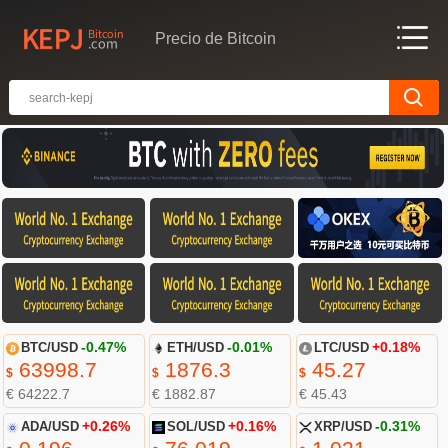
Precio de Bitcoin
BTC/USD
-0.47%
ETH/USD
-0.01%
LTC/USD
+0.18%
63998.7
1876.3
45.27
$
$
$
€ 64222.7
€ 1882.87
€ 45.43
ADA/USD
+0.26%
SOL/USD
+0.16%
XRP/USD
-0.31%