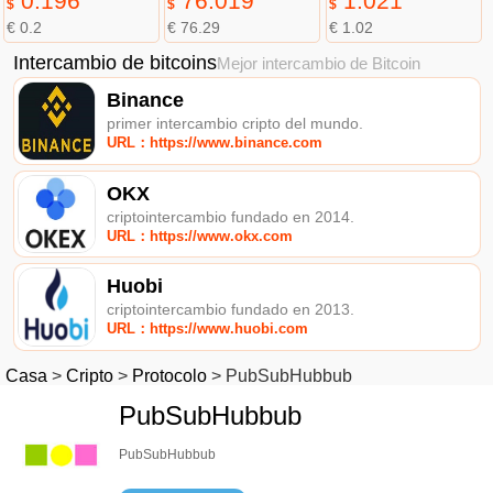
0.196
76.019
1.021
$
$
$
€ 0.2
€ 76.29
€ 1.02
Intercambio de bitcoins
Mejor intercambio de Bitcoin
Binance
primer intercambio cripto del mundo.
URL：https://www.binance.com
OKX
criptointercambio fundado en 2014.
URL：https://www.okx.com
Huobi
criptointercambio fundado en 2013.
URL：https://www.huobi.com
Casa
>
Cripto
>
Protocolo
>
PubSubHubbub
PubSubHubbub
PubSubHubbub