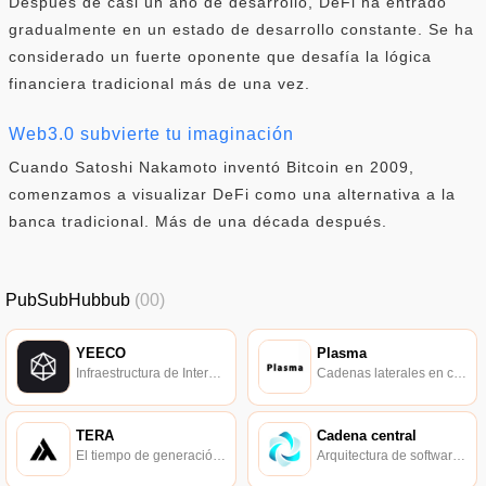
Después de casi un año de desarrollo, DeFi ha entrado
gradualmente en un estado de desarrollo constante. Se ha
considerado un fuerte oponente que desafía la lógica
financiera tradicional más de una vez.
Web3.0 subvierte tu imaginación
Cuando Satoshi Nakamoto inventó Bitcoin en 2009,
comenzamos a visualizar DeFi como una alternativa a la
banca tradicional. Más de una década después.
PubSubHubbub
(00)
YEECO
Plasma
Infraestructura de Internet descentralizada y de alto rendimiento.
Cadenas laterales en capas para Ethereum coescritas por Joseph Poon y Vitalik Buterin.
TERA
Cadena central
El tiempo de generación del bloque es de 1 s, el tiempo de confirmación es de 8 s y no hay tarifa de transferencia.
Arquitectura de software y hardware de cadena de bloques, incluido el motor de aceleración de chips y la plataforma subyacente de cadena de bloques.