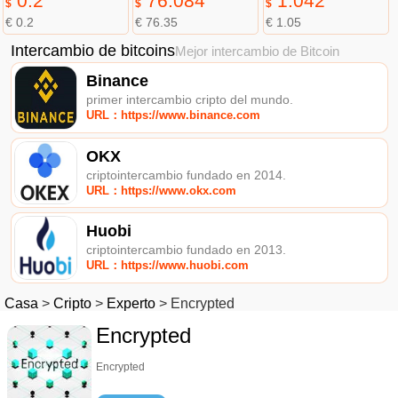
0.2
76.084
1.042
$
$
$
€ 0.2
€ 76.35
€ 1.05
Intercambio de bitcoins
Mejor intercambio de Bitcoin
Binance
primer intercambio cripto del mundo.
URL：https://www.binance.com
OKX
criptointercambio fundado en 2014.
URL：https://www.okx.com
Huobi
criptointercambio fundado en 2013.
URL：https://www.huobi.com
Casa
>
Cripto
>
Experto
>
Encrypted
Encrypted
Encrypted