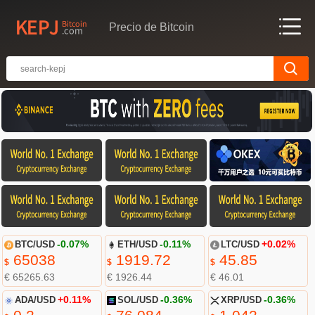
Precio de Bitcoin
BTC/USD
-0.07%
ETH/USD
-0.11%
LTC/USD
+0.02%
65038
1919.72
45.85
$
$
$
€ 65265.63
€ 1926.44
€ 46.01
ADA/USD
+0.11%
SOL/USD
-0.36%
XRP/USD
-0.36%