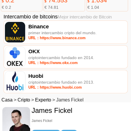
0.2
74.553
1.034
$
$
$
€ 0.2
€ 74.81
€ 1.04
Intercambio de bitcoins
Mejor intercambio de Bitcoin
Binance
primer intercambio cripto del mundo.
URL：https://www.binance.com
OKX
criptointercambio fundado en 2014.
URL：https://www.okx.com
Huobi
criptointercambio fundado en 2013.
URL：https://www.huobi.com
Casa
>
Cripto
>
Experto
>
James Fickel
James Fickel
James Fickel