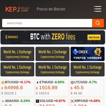
Precio de Bitcoin
BTC/USD
+0.17%
ETH/USD
-0.05%
LTC/USD
-0.7%
64998.6
1916.89
45.5
$
$
$
€ 65226.1
€ 1923.6
€ 45.66
ADA/USD
-0.24%
SOL/USD
+0.87%
XRP/USD
+0.68%