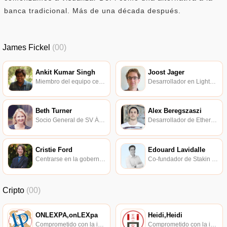
banca tradicional. Más de una década después.
James Fickel
(00)
Ankit Kumar Singh
Joost Jager
Miembro del equipo central de Prism Labs.
Desarrollador en Lightning Labs Países Bajos.
Beth Turner
Alex Beregszaszi
Socio General de SV Ángel.
Desarrollador de Ethereum.
Cristie Ford
Edouard Lavidalle
Centrarse en la gobernanza regulatoria, que cubre la regulación financiera y de valores en América del Norte.
Co-fundador de Stakin y Trakx.
Cripto
(00)
ONLEXPA,onLEXpa
Heidi,Heidi
Comprometido con la investigación de políticas en los campos de las nuevas finanzas, las finanzas internacionales y los mercados financieros.
Comprometido con la investigación de políticas en los campos de las nuevas finanzas, las finanzas internacionales y los mercados financieros.