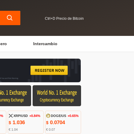
Ctrl+D Precio de Bitcoin
iero
Intercambio
9%
XRP/USD
+0.84%
DOGE/US
+0.65%
1.036
0.0704
$
$
€ 1.04
€ 0.07