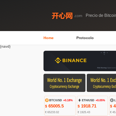
Precio de Bitcoi
Home
Protocolo
{navd}
BTC/USD
+0.18%
ETH/USD
+0.05%
L
65005.5
1918.71
4
$
$
$
€ 65233.02
€ 1925.43
€ 45