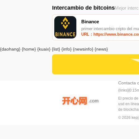
Intercambio de bitcoins
Mejor inter
Binance
primer intercambio cripto del m
URL：https://www.binance.c
{daohang} {home} {kuaix} {list} {info} {newsinfo} {news}
Contacta 
{links}[0:1
El precio de
usd en línea
de blockchai
© 2026 ke