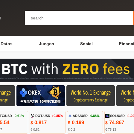
n
Datos
Juegos
Social
Financ
TC/USD
-0.61%
DOT/USD
+0.85%
ADA/USD
-0.88%
SOL/USD
+1.2
5.54
0.817
0.199
74.867
$
$
$
.7
€ 0.82
€ 0.2
€ 75.13