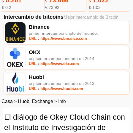
0.201
73.666
1.022
$
$
$
€ 0.2
€ 73.92
€ 1.03
Intercambio de bitcoins
Mejor intercambio de Bitcoin
Binance
primer intercambio cripto del mundo.
URL：https://www.binance.com
OKX
criptointercambio fundado en 2014.
URL：https://www.okx.com
Huobi
criptointercambio fundado en 2013.
URL：https://www.huobi.com
Casa
>
Huobi Exchange
>
Info
El diálogo de Okey Cloud Chain con
el Instituto de Investigación de