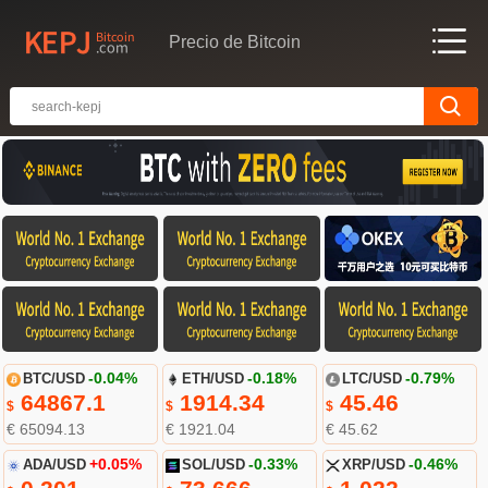
Precio de Bitcoin
BTC/USD
-0.04%
ETH/USD
-0.18%
LTC/USD
-0.79%
64867.1
1914.34
45.46
$
$
$
€ 65094.13
€ 1921.04
€ 45.62
ADA/USD
+0.05%
SOL/USD
-0.33%
XRP/USD
-0.46%