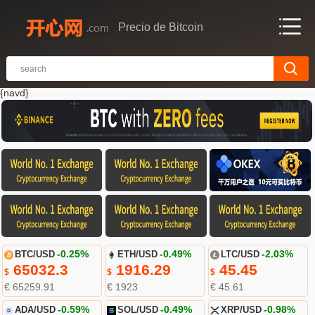
Precio de Bitcoin
{navd}
BTC/USD
-0.25%
ETH/USD
-0.49%
LTC/USD
-2.03%
65032.3
1916.29
45.45
$
$
$
€ 65259.91
€ 1923
€ 45.61
ADA/USD
-0.59%
SOL/USD
-0.49%
XRP/USD
-0.98%