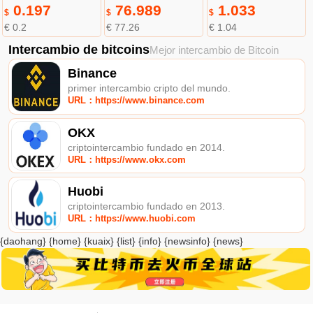
0.197
76.989
1.033
$
$
$
€ 0.2
€ 77.26
€ 1.04
Intercambio de bitcoins
Mejor intercambio de Bitcoin
Binance
primer intercambio cripto del mundo.
URL：https://www.binance.com
OKX
criptointercambio fundado en 2014.
URL：https://www.okx.com
Huobi
criptointercambio fundado en 2013.
URL：https://www.huobi.com
{daohang} {home} {kuaix} {list} {info} {newsinfo} {news}