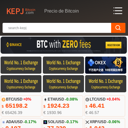
Precio de Bitcoin
BTC/USD
+0%
ETH/USD
-0.08%
LTC/USD
+0.04%
65198.2
1924.23
46.41
$
$
$
€ 65426.39
€ 1930.96
€ 46.57
ADA/USD
-0.17%
SOL/USD
-0.17%
XRP/USD
-0.06%