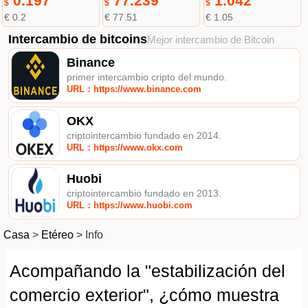
0.197
77.239
1.042
$
$
$
€ 0.2
€ 77.51
€ 1.05
Intercambio de bitcoins
Mejor intercambio de Bitcoin
Binance
primer intercambio cripto del mundo.
URL：https://www.binance.com
OKX
criptointercambio fundado en 2014.
URL：https://www.okx.com
Huobi
criptointercambio fundado en 2013.
URL：https://www.huobi.com
Casa
>
Etéreo
>
Info
Acompañando la "estabilización del
comercio exterior", ¿cómo muestra