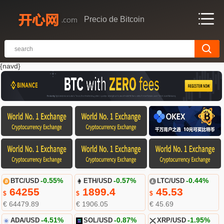
Precio de Bitcoin
{navd}
BTC/USD
-0.55%
ETH/USD
-0.57%
LTC/USD
-0.44%
64255
1899.4
45.53
$
$
$
€ 64479.89
€ 1906.05
€ 45.69
ADA/USD
-4.51%
SOL/USD
-0.87%
XRP/USD
-1.95%