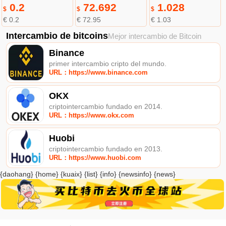
0.2
72.692
1.028
$
$
$
€ 0.2
€ 72.95
€ 1.03
Intercambio de bitcoins
Mejor intercambio de Bitcoin
Binance
primer intercambio cripto del mundo.
URL：https://www.binance.com
OKX
criptointercambio fundado en 2014.
URL：https://www.okx.com
Huobi
criptointercambio fundado en 2013.
URL：https://www.huobi.com
{daohang} {home} {kuaix} {list} {info} {newsinfo} {news}