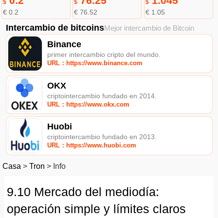
0.2
76.25
1.045
$
$
$
€ 0.2
€ 76.52
€ 1.05
Intercambio de bitcoins
Mejor intercambio de Bitcoin
Binance
primer intercambio cripto del mundo.
URL：https://www.binance.com
OKX
criptointercambio fundado en 2014.
URL：https://www.okx.com
Huobi
criptointercambio fundado en 2013.
URL：https://www.huobi.com
Casa
>
Tron
>
Info
9.10 Mercado del mediodía:
operación simple y límites claros