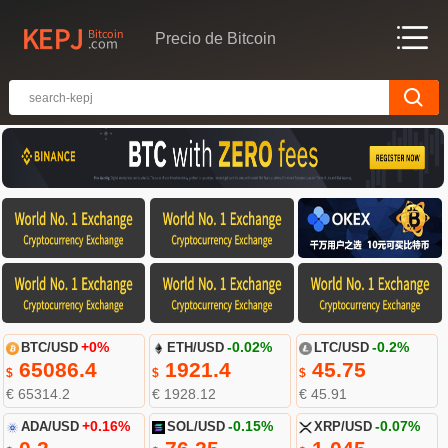
Precio de Bitcoin
BTC/USD
+0%
ETH/USD
-0.02%
LTC/USD
-0.2%
65086.4
1921.4
45.75
$
$
$
€ 65314.2
€ 1928.12
€ 45.91
ADA/USD
+0.16%
SOL/USD
-0.15%
XRP/USD
-0.07%