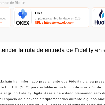
cambio de Bitcoin
OKX
undo.
criptointercambio fundado en 2014.
om
URL：https://www.okx.com
tender la ruta de entrada de Fidelity en
ckchain han informado previamente que Fidelity planea presen
de EE. UU. (SEC) para establecer un fondo de inversión de bi
ue el grupo Fidelity Digital Assets ha estado planeando esto 
 el espacio de blockchain/criptomonedas durante algunos año
ituciones financieras en involucrarse en el espacio antes del