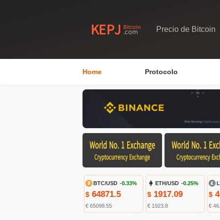
Precio de Bitcoin
Home
Protocolo
BTC/USD
-0.33%
ETH/USD
-0.25%
L
64871.5
1917.09
4
$
$
$
€ 65098.55
€ 1923.8
€ 46