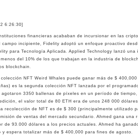
2 6:26:30]
nstituciones financieras acababan de incursionar en las crip
campo incipiente, Fidelity adoptó un enfoque proactivo desde 
elity para Tecnología Aplicada. Applied Technology lanzó un
enos del 10% de los que trabajan en la industria de blockc
os blockchain.
a colección NFT Weird Whales puede ganar más de $ 400,000 
añas) es la segunda colección NFT lanzada por el programa
e agotaron 3350 ballenas de píxeles en un período de tiempo
 edición, el valor total de 80 ETH era de unos 248 000 dólar
a recolección de NFT es de $ 300 (principalmente utilizado pa
misión de ventas del mercado secundario. Ahmed gana una r
or de 93.000 dólares a los precios actuales. Ahmed ha ganad
 y espera totalizar más de $ 400,000 para fines de agosto.