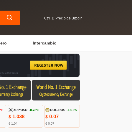
Ctrl+D Precio de Bitcoin
iero
Intercambio
3%
XRP/USD
-0.78%
DOGE/US
-1.61%
1.038
0.07
$
$
€ 1.04
€ 0.07