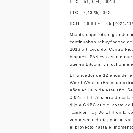
ETC: -51,08%; -3013
LTC: -7,43 %; -323
BCH: -16,88 %; -65 [2021/11/
Mientras que otras grandes i
continuaban rehuyéndose del 
2013 a través del Centro Fid
bloques. PANews asume que m
qué es Bitcoin, y mucho men
El fundador de 12 años de l
Weird Whales (Ballenas extr
años en julio de este año. S
0,025 ETH. Al cierre de esta
dijo a CNBC que el costo de l
También hay 30 ETH en la co
venta secundaria, por un val
el proyecto hasta el momento