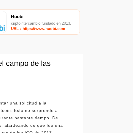
Huobi
criptointercambio fundado en 2013.
URL：https://www.huobi.com
 el campo de las
tar una solicitud a la
tcoin. Esto no sorprende a
durante bastante tiempo. De
s, alardeando de que fue una
 auge de las ICO de 2017.