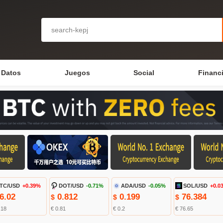
Datos
Juegos
Social
Financ
TC/USD
+0.39%
DOT/USD
-0.71%
ADA/USD
-0.05%
SOL/USD
+0.0
6.02
0.812
0.199
76.384
$
$
$
.18
€ 0.81
€ 0.2
€ 76.65