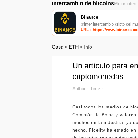
Intercambio de bitcoins
Mejor inter
Binance
primer intercambio cripto del m
URL：https://www.binance.c
Casa
>
ETH
>
Info
Un artículo para en
criptomonedas
Author：
Time：
Casi todos los medios de blo
Comisión de Bolsa y Valores 
muchos en la industria, ya q
hecho, Fidelity ha estado en
de las primeras grandes inst