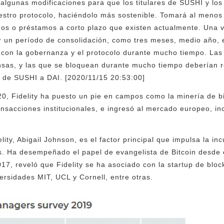
 algunas modificaciones para que los titulares de SUSHI y l
estro protocolo, haciéndolo más sostenible. Tomará al menos
tamos o préstamos a corto plazo que existen actualmente. Una
un período de consolidación, como tres meses, medio año, e
con la gobernanza y el protocolo durante mucho tiempo. La
sas, y las que se bloquean durante mucho tiempo deberían 
de SUSHI a DAI. [2020/11/15 20:53:00]
20, Fidelity ha puesto un pie en campos como la minería de bit
ransacciones institucionales, e ingresó al mercado europeo, i
elity, Abigail Johnson, es el factor principal que impulsa la i
. Ha desempeñado el papel de evangelista de Bitcoin desde el
7, reveló que Fidelity se ha asociado con la startup de block
ersidades MIT, UCL y Cornell, entre otras.