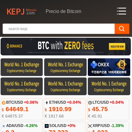
Precio de Bitcoin
BTC/USD
+0.06%
ETH/USD
+0.04%
LTC/USD
+0.04%
64649.1
1910.99
45.75
$
$
$
€ 64875.37
€ 1917.68
€ 45.91
ADA/USD
-4.26%
SOL/USD
+0%
XRP/USD
-1.39%