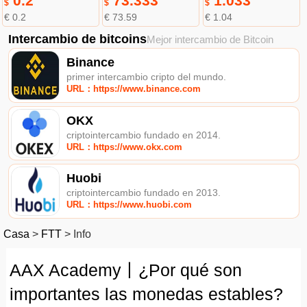
0.2
73.333
1.033
$
$
$
€ 0.2
€ 73.59
€ 1.04
Intercambio de bitcoins
Mejor intercambio de Bitcoin
Binance
primer intercambio cripto del mundo.
URL：https://www.binance.com
OKX
criptointercambio fundado en 2014.
URL：https://www.okx.com
Huobi
criptointercambio fundado en 2013.
URL：https://www.huobi.com
Casa
>
FTT
>
Info
AAX Academy丨¿Por qué son
importantes las monedas estables?