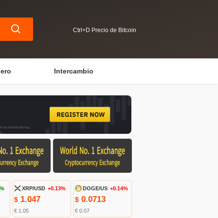
Ctrl+D Precio de Bitcoin
iero
Intercambio
1%
XRP/USD
+0.13%
DOGE/US
+0.14%
1.047
0.0713
$
$
€ 1.05
€ 0.07