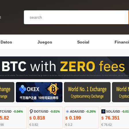
n
Datos
Juegos
Social
Financ
TC/USD
-0.04%
DOT/USD
-0.01%
ADA/USD
-0.26%
SOL/USD
-0.0
5.82
0.818
0.199
76.351
$
$
$
.98
€ 0.82
€ 0.2
€ 76.62