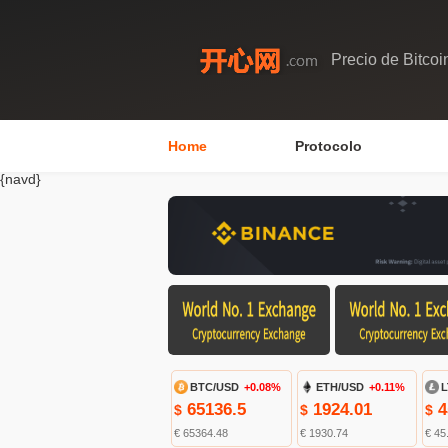
Precio de Bitcoi
Home
Protocolo
{navd}
BTC/USD
+0.08%
ETH/USD
+0.11%
L
65136.5
1924.01
4
$
$
$
€ 65364.48
€ 1930.74
€ 45