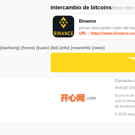
Intercambio de bitcoins
Mejor inter
Binance
primer intercambio cripto del m
URL：https://www.binance.c
{daohang} {home} {kuaix} {list} {info} {newsinfo} {news}
Contacta 
{links}[0:1
El precio de
usd en línea
de blockchai
© 2026 ke