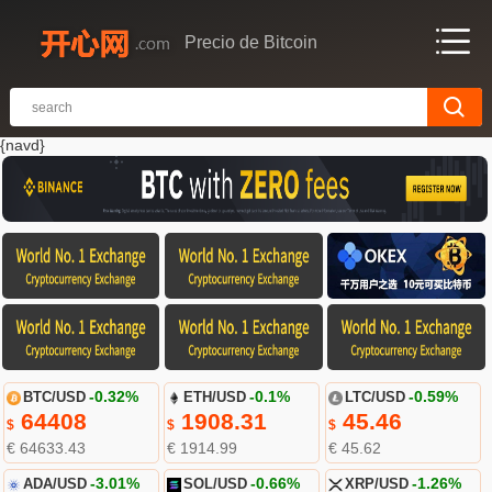
Precio de Bitcoin
{navd}
BTC/USD
-0.32%
ETH/USD
-0.1%
LTC/USD
-0.59%
64408
1908.31
45.46
$
$
$
€ 64633.43
€ 1914.99
€ 45.62
ADA/USD
-3.01%
SOL/USD
-0.66%
XRP/USD
-1.26%