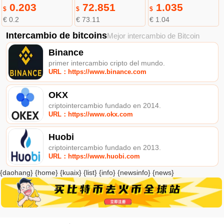
0.203
72.851
1.035
$
$
$
€ 0.2
€ 73.11
€ 1.04
Intercambio de bitcoins
Mejor intercambio de Bitcoin
Binance
primer intercambio cripto del mundo.
URL：https://www.binance.com
OKX
criptointercambio fundado en 2014.
URL：https://www.okx.com
Huobi
criptointercambio fundado en 2013.
URL：https://www.huobi.com
{daohang} {home} {kuaix} {list} {info} {newsinfo} {news}