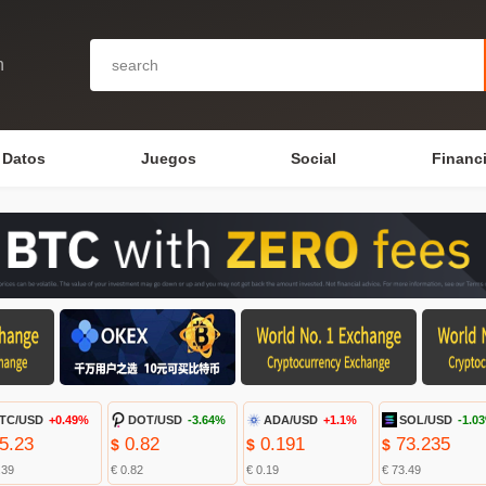
n
Datos
Juegos
Social
Financ
TC/USD
+0.49%
DOT/USD
-3.64%
ADA/USD
+1.1%
SOL/USD
-1.0
5.23
0.82
0.191
73.235
$
$
$
.39
€ 0.82
€ 0.19
€ 73.49