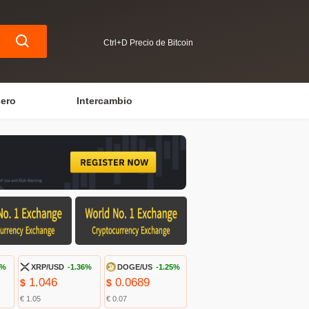
Ctrl+D Precio de Bitcoin
iero
Intercambio
3%
XRP/USD
-1.36%
DOGE/US
-1.25%
1.046
0.0689
$
$
€ 1.05
€ 0.07