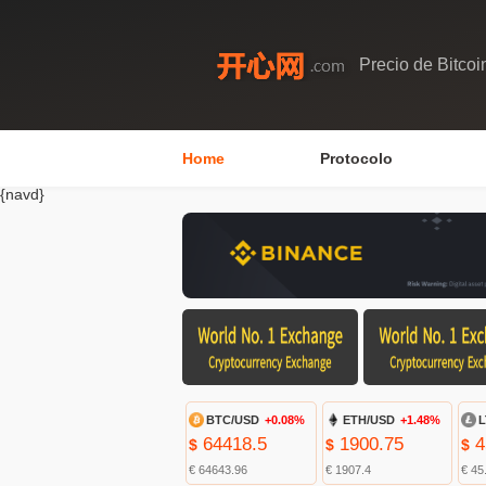
Precio de Bitcoi
Home
Protocolo
{navd}
BTC/USD
+0.08%
ETH/USD
+1.48%
L
64418.5
1900.75
4
$
$
$
€ 64643.96
€ 1907.4
€ 45