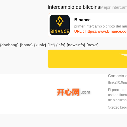
Intercambio de bitcoins
Mejor intercam
Binance
primer intercambio cripto del m
URL：https://www.binance.c
{daohang} {home} {kuaix} {list} {info} {newsinfo} {news}
Contacta 
{links}[0:0
El precio de
usd en línea
de blockchai
© 2026 ke