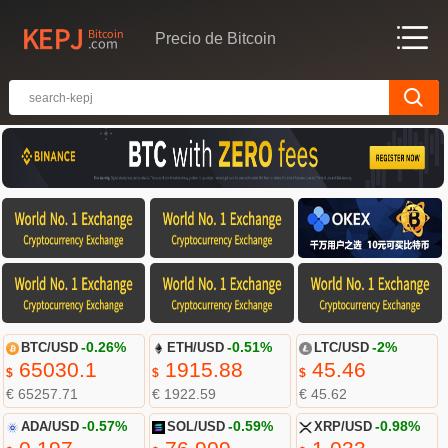
Precio de Bitcoin
BTC/USD
-0.26%
ETH/USD
-0.51%
LTC/USD
-2%
65030.1
1915.88
45.46
$
$
$
€ 65257.71
€ 1922.59
€ 45.62
ADA/USD
-0.57%
SOL/USD
-0.59%
XRP/USD
-0.98%