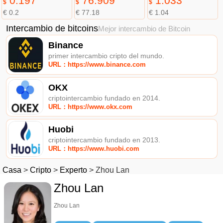
0.197
76.909
1.033
$
$
$
€ 0.2
€ 77.18
€ 1.04
Intercambio de bitcoins
Mejor intercambio de Bitcoin
Binance
primer intercambio cripto del mundo.
URL：https://www.binance.com
OKX
criptointercambio fundado en 2014.
URL：https://www.okx.com
Huobi
criptointercambio fundado en 2013.
URL：https://www.huobi.com
Casa
>
Cripto
>
Experto
>
Zhou Lan
Zhou Lan
Zhou Lan