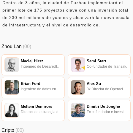
Dentro de 3 años, la ciudad de Fuzhou implementará el
primer lote de 175 proyectos clave con una inversión total
de 230 mil millones de yuanes y alcanzará la nueva escala
de infraestructura y el nivel de desarrollo de.
Zhou Lan
(00)
Maciej Hirsz
Sami Start
Ingeniero de Desarrollo de Parity Technologies.
Co-fundador de Transak.
Brian Ford
Alex Xu
Ingeniero de datos en Flipside Crypto.
0x Director de Operaciones.
Meltem Demirors
Dimitri De Jonghe
Director de estrategia de CoinShares, ex director general de DCG.
Ex cofundador e investigador principal de Ocean Protocol.
Cripto
(00)