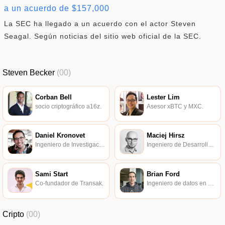
a un acuerdo de $157,000
La SEC ha llegado a un acuerdo con el actor Steven
Seagal. Según noticias del sitio web oficial de la SEC.
Steven Becker
(00)
Corban Bell
Lester Lim
socio criptográfico a16z.
Asesor xBTC y MXC.
Daniel Kronovet
Maciej Hirsz
Ingeniero de Investigación de Colonias.
Ingeniero de Desarrollo de Parity Technologies.
Sami Start
Brian Ford
Co-fundador de Transak.
Ingeniero de datos en Flipside Crypto.
Cripto
(00)