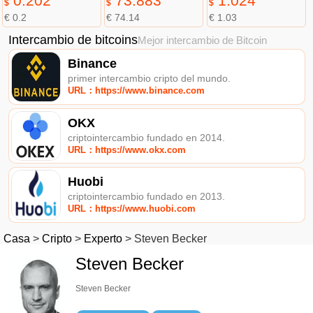
0.202
73.883
1.024
$
$
$
€ 0.2
€ 74.14
€ 1.03
Intercambio de bitcoins
Mejor intercambio de Bitcoin
Binance
primer intercambio cripto del mundo.
URL：https://www.binance.com
OKX
criptointercambio fundado en 2014.
URL：https://www.okx.com
Huobi
criptointercambio fundado en 2013.
URL：https://www.huobi.com
Casa
>
Cripto
>
Experto
>
Steven Becker
Steven Becker
Steven Becker