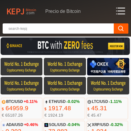
Precio de Bitcoin
BTC/USD
+0.11%
ETH/USD
-0.02%
LTC/USD
-1.11%
64959.9
1917.48
45.31
$
$
$
€ 65187.26
€ 1924.19
€ 45.47
ADA/USD
+0.46%
SOL/USD
-0.04%
XRP/USD
-0.32%