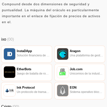
Compound desde dos dimensiones de seguridad y
puntualidad. La máquina del oráculo es particularmente
importante en el enlace de fijación de precios de activos
en el.
ixo
(00)
InstaDApp
Aragon
Solución financiera de cadena de bloques integral.
Una plataforma de gestión para organizaciones descentralizadas basada en Ethereum.
EtherBots
Job.com
Juego de batalla de robots.
Unicornios de la industria que se han transferido completamente a la plataforma blockchain.
Ink Protocol
EON
Un protocolo de transacción y reputación descentralizado basado en Ethereum.
Sistema operativo blockchain inteligente de alta velocidad.
Cripto
(00)