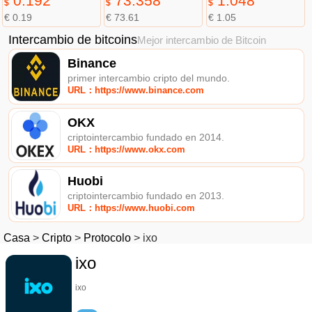
0.192
73.358
1.048
$
$
$
€ 0.19
€ 73.61
€ 1.05
Intercambio de bitcoins
Mejor intercambio de Bitcoin
Binance
primer intercambio cripto del mundo.
URL：https://www.binance.com
OKX
criptointercambio fundado en 2014.
URL：https://www.okx.com
Huobi
criptointercambio fundado en 2013.
URL：https://www.huobi.com
Casa
>
Cripto
>
Protocolo
>
ixo
ixo
ixo