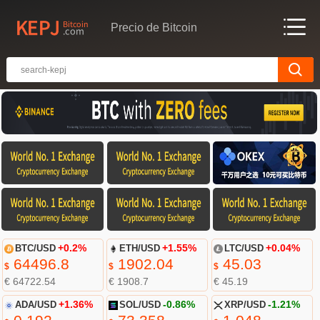
Precio de Bitcoin
BTC/USD
+0.2%
ETH/USD
+1.55%
LTC/USD
+0.04%
64496.8
1902.04
45.03
$
$
$
€ 64722.54
€ 1908.7
€ 45.19
ADA/USD
+1.36%
SOL/USD
-0.86%
XRP/USD
-1.21%