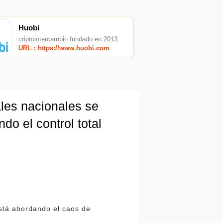
Huobi
criptointercambio fundado en 2013.
URL：https://www.huobi.com
ales nacionales se
do el control total
está abordando el caos de