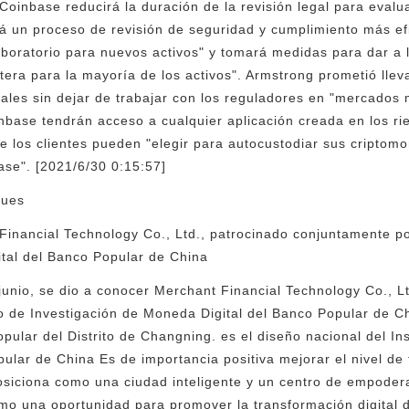
Coinbase reducirá la duración de la revisión legal para evalu
á un proceso de revisión de seguridad y cumplimiento más ef
laboratorio para nuevos activos" y tomará medidas para dar a 
etera para la mayoría de los activos". Armstrong prometió lle
ales sin dejar de trabajar con los reguladores en "mercados
nbase tendrán acceso a cualquier aplicación creada en los rie
e los clientes pueden "elegir para autocustodiar sus criptom
ase". [2021/6/30 0:15:57]
ques
inancial Technology Co., Ltd., patrocinado conjuntamente por
ital del Banco Popular de China
junio, se dio a conocer Merchant Financial Technology Co., Lt
to de Investigación de Moneda Digital del Banco Popular de Ch
ular del Distrito de Changning. es el diseño nacional del Ins
ular de China Es de importancia positiva mejorar el nivel de 
siciona como una ciudad inteligente y un centro de empoder
o una oportunidad para promover la transformación digital d