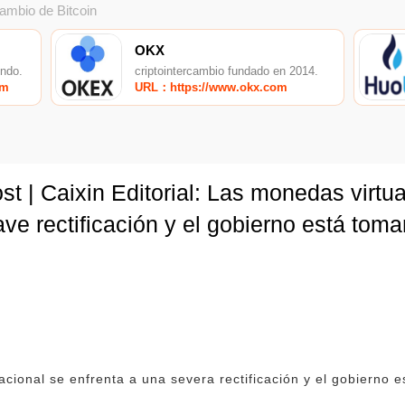
cambio de Bitcoin
OKX
undo.
criptointercambio fundado en 2014.
om
URL：https://www.okx.com
t | Caixin Editorial: Las monedas virtu
ve rectificación y el gobierno está toman
acional se enfrenta a una severa rectificación y el gobierno 