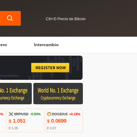
Ctrl+D Precio de Bitcoin
iero
Intercambio
8%
XRP/USD
-0.93%
DOGE/US
+0.18%
1.051
0.0699
$
$
€ 1.05
€ 0.07