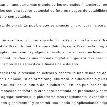
tan en una parte más grande de los mercados financieros, po
les son una fuente potencial de futuros riesgos de estabilida
d no son estables.
al de Brasil: Es posible que se anuncie un cronograma para
 un evento en vivo organizado por la Asociación Bancaria Br
 de Brasil, Roberto Campos Neto, dijo que Brasil está prog
igital, pero aún hay algunos desafíos por superar. incluyend
 global. La idea de una moneda digital aún genera más pregu
 tiempo más específica a finales de este año.
elerará la revisión de activos y construirá una tienda de ap
de Coinbase, Brian Armstrong, enumeró la autocustodia y DeF
ue DeFi es "el futuro de la industria". En una publicación de
omonedas satisfará la creciente demanda de productos y serv
 agregar activos a la plataforma más rápidamente, expandir 
nen globalmente" y construir una tienda de aplicaciones cript