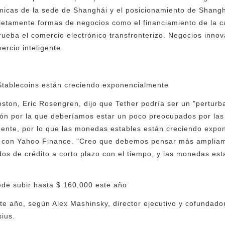
micas de la sede de Shanghái y el posicionamiento de Shangh
letamente formas de negocios como el financiamiento de la c
prueba el comercio electrónico transfronterizo. Negocios inn
ercio inteligente.
 Stablecoins están creciendo exponencialmente
oston, Eric Rosengren, dijo que Tether podría ser un "pertur
azón por la que deberíamos estar un poco preocupados por la
ente, por lo que las monedas estables están creciendo expon
a con Yahoo Finance. "Creo que debemos pensar más ampliam
dos de crédito a corto plazo con el tiempo, y las monedas es
ede subir hasta $ 160,000 este año
ste año, según Alex Mashinsky, director ejecutivo y cofundado
sius.