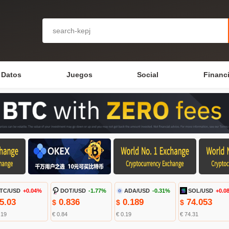
Datos
Juegos
Social
Financ
TC/USD
+0.04%
DOT/USD
-1.77%
ADA/USD
-0.31%
SOL/USD
+0.0
5.03
0.836
0.189
74.053
$
$
$
.19
€ 0.84
€ 0.19
€ 74.31