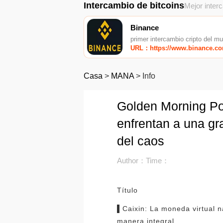
Intercambio de bitcoins
Mejor inter
Binance
primer intercambio cripto del m
URL：https://www.binance.c
Casa
>
MANA
>
Info
Golden Morning Pos
enfrentan a una gra
del caos
Author：
Time：
Título
▌Caixin: La moneda virtual n
manera integral