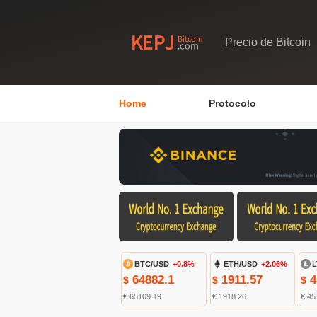
Precio de Bitcoin
Home
Protocolo
BTC/USD
+0.8%
ETH/USD
+2.06%
L
64882.1
1911.57
4
$
$
$
€ 65109.19
€ 1918.26
€ 45