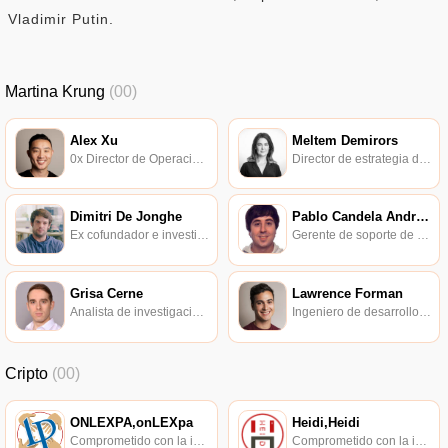
Vladimir Putin.
Martina Krung
(00)
Alex Xu
Meltem Demirors
0x Director de Operaciones.
Director de estrategia de CoinShares, ex director general de DCG.
Dimitri De Jonghe
Pablo Candela Andrade
Ex cofundador e investigador principal de Ocean Protocol.
Gerente de soporte de la comunidad de Aave.
Grisa Cerne
Lawrence Forman
Analista de investigación de inversiones de Lemniscap.
Ingeniero de desarrollo de protocolo 0x.
Cripto
(00)
ONLEXPA,onLEXpa
Heidi,Heidi
Comprometido con la investigación de políticas en los campos de las nuevas finanzas, las finanzas internacionales y los mercados financieros.
Comprometido con la investigación de políticas en los campos de las nuevas finanzas, las finanzas internacionales y los mercados financieros.