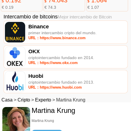
0.192
74.043
1.064
$
$
$
€ 0.19
€ 74.3
€ 1.07
Intercambio de bitcoins
Mejor intercambio de Bitcoin
Binance
primer intercambio cripto del mundo.
URL：https://www.binance.com
OKX
criptointercambio fundado en 2014.
URL：https://www.okx.com
Huobi
criptointercambio fundado en 2013.
URL：https://www.huobi.com
Casa
>
Cripto
>
Experto
>
Martina Krung
Martina Krung
Martina Krung