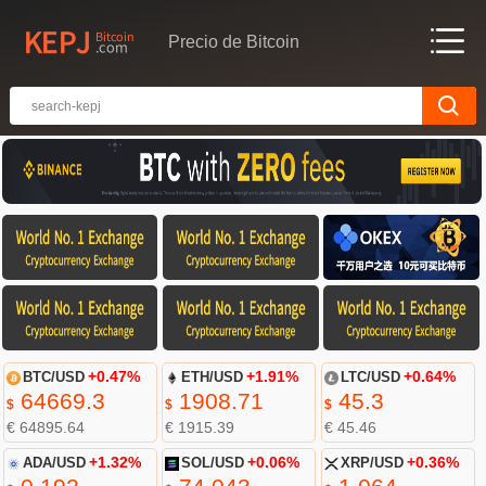
Precio de Bitcoin
BTC/USD
+0.47%
ETH/USD
+1.91%
LTC/USD
+0.64%
64669.3
1908.71
45.3
$
$
$
€ 64895.64
€ 1915.39
€ 45.46
ADA/USD
+1.32%
SOL/USD
+0.06%
XRP/USD
+0.36%