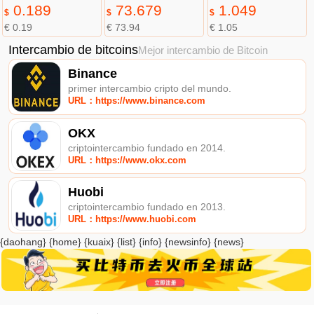
0.189
73.679
1.049
$
$
$
€ 0.19
€ 73.94
€ 1.05
Intercambio de bitcoins
Mejor intercambio de Bitcoin
Binance
primer intercambio cripto del mundo.
URL：https://www.binance.com
OKX
criptointercambio fundado en 2014.
URL：https://www.okx.com
Huobi
criptointercambio fundado en 2013.
URL：https://www.huobi.com
{daohang} {home} {kuaix} {list} {info} {newsinfo} {news}