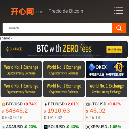
Precio de Bitcoin
{navd}
BTC/USD
+0.74%
ETH/USD
+2.01%
LTC/USD
+0.02%
64846.2
1910.63
45.02
$
$
$
€ 65073.16
€ 1917.32
€ 45.18
ADA/USD
-0.23%
SOL/USD
-0.43%
XRP/USD
-1.05%