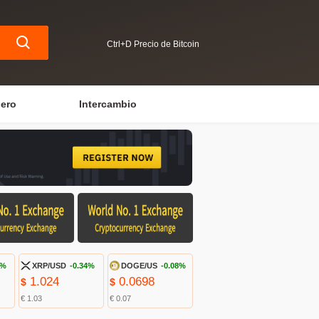
Ctrl+D Precio de Bitcoin
iero
Intercambio
7%
XRP/USD
-0.34%
DOGE/US
-0.08%
1.024
0.0698
$
$
€ 1.03
€ 0.07