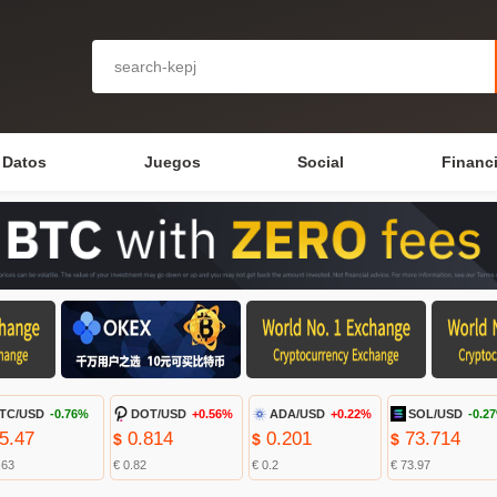
Datos
Juegos
Social
Financ
TC/USD
-0.76%
DOT/USD
+0.56%
ADA/USD
+0.22%
SOL/USD
-0.2
5.47
0.814
0.201
73.714
$
$
$
.63
€ 0.82
€ 0.2
€ 73.97