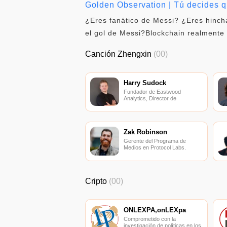
Golden Observation | Tú decides 
¿Eres fanático de Messi? ¿Eres hinch
el gol de Messi?Blockchain realmente
Canción Zhengxin
(00)
Harry Sudock
Fundador de Eastwood
Analytics, Director de
Estrategia en Grid
Infrastructure.
Zak Robinson
Gerente del Programa de
Medios en Protocol Labs.
Cripto
(00)
ONLEXPA,onLEXpa
Comprometido con la
investigación de políticas en los