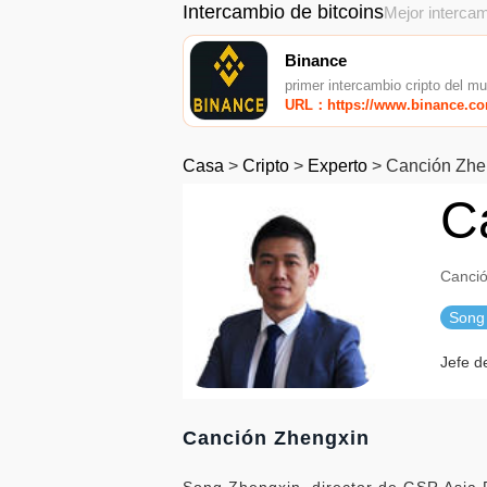
Intercambio de bitcoins
Mejor intercam
Binance
primer intercambio cripto del m
URL：https://www.binance.c
Casa
>
Cripto
>
Experto
>
Canción Zhe
C
Canci
Song
Jefe d
Canción Zhengxin
Song Zhengxin, director de GSR Asia Pa