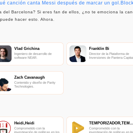
qué canción canta Messi después de marcar un gol.Bloc
a del Barcelona? Si eres fan de ellos, ¿no te emociona la ca
 puede hacer esto. Ahora.
Vlad Grichina
Franklin Bi
Ingeniero de desarrollo de
Director de la Plataforma de
software NEAR.
Inversiones de Pantera Capital
Zach Cavanaugh
Contenido y diseño de Parity
Technologies.
Heidi,Heidi
TEMPORIZADOR,TEMPORIZ
Comprometido con la
Comprometido con la
investigación de políticas en los
investigación de políticas en lo