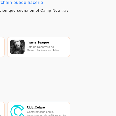
kchain puede hacerlo
nción que suena en el Camp Nou tras
Travis Teague
Jefe de Desarrollo de
.
Desarrolladores en Helium.
ADOR
CLE,Celare
Comprometido con la
s
investigación de políticas en los