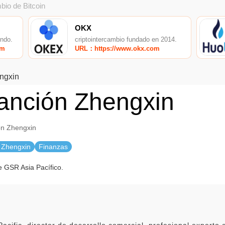
bio de Bitcoin
OKX
undo.
criptointercambio fundado en 2014.
om
URL：https://www.okx.com
ngxin
anción Zhengxin
ón Zhengxin
 Zhengxin
Finanzas
e GSR Asia Pacífico.
cific, director de desarrollo comercial, profesional experto e