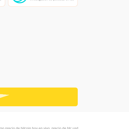
campos de las nuevas
finanzas, las finanzas
s
internacionales y los mercados
financieros.
imo precio de bitcoin hoy en vivo, precio de btc usd