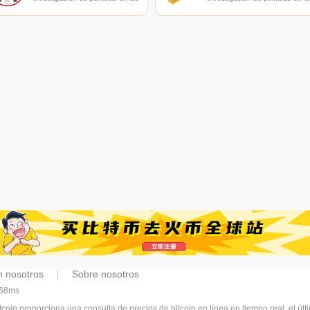
campos de las nuevas
campos de las nuevas
finanzas, las finanzas
finanzas, las finanzas
internacionales y los mercados
internacionales y los mercado
financieros.
financieros.
n nosotros
Sobre nosotros
968ms
tcoin proporciona una consulta de precios de bitcoin en línea en tiempo real, el últ