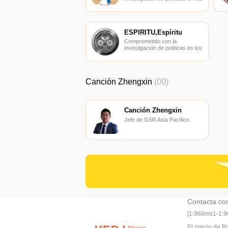
campos de las nuevas
finanzas, las finanzas
internacionales y los mercados
financieros.
ESPÍRITU,Espíritu
Comprometido con la
investigación de políticas en los
campos de las nuevas
finanzas, las finanzas
internacionales y los mercados
financieros.
Canción Zhengxin
(00)
Canción Zhengxin
Jefe de GSR Asia Pacífico.
Contacta co
[1:968ms1-1:
El precio de Bi