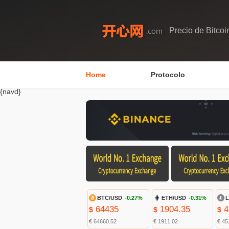
Precio de Bitcoi
Home
Protocolo
{navd}
BTC/USD
-0.27%
ETH/USD
-0.31%
L
64435
1904.35
4
$
$
$
€ 64660.52
€ 1911.02
€ 45