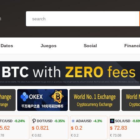
n
Datos
Juegos
Social
Financ
TC/USD
-0.24%
DOT/USD
-0.35%
ADA/USD
-4.3%
SOL/USD
-0.6
5.62
0.821
0.2
72.83
$
$
$
.78
€ 0.82
€ 0.2
€ 73.08