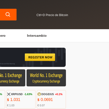
Ctrl+D Precio de Bitcoin
iero
Intercambio
9%
XRP/USD
-1.63%
DOGE/US
+0.1%
1.031
0.0691
$
$
€ 1.03
€ 0.07