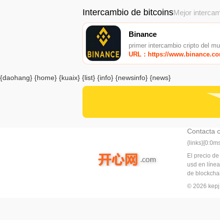
Intercambio de bitcoins
Mejor intercam
Binance
primer intercambio cripto del m
URL：https://www.binance.c
{daohang} {home} {kuaix} {list} {info} {newsinfo} {news}
Contacta 
{links}[0:0
El precio de
usd en línea
de blockchai
© 2026 ke