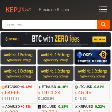
Precio de Bitcoin
BTC/USD
+0.12%
ETH/USD
-0.19%
LTC/USD
-0.81%
64966
1914.24
45.45
$
$
$
€ 65193.38
€ 1920.94
€ 45.61
ADA/USD
+0.7%
SOL/USD
-0.18%
XRP/USD
-0.22%