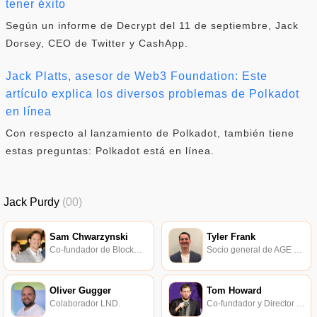
tener éxito
Según un informe de Decrypt del 11 de septiembre, Jack
Dorsey, CEO de Twitter y CashApp.
Jack Platts, asesor de Web3 Foundation: Este
artículo explica los diversos problemas de Polkadot
en línea
Con respecto al lanzamiento de Polkadot, también tiene
estas preguntas: Polkadot está en línea.
Jack Purdy
(00)
Sam Chwarzynski
Tyler Frank
Co-fundador de Blockware Solutions.
Socio general de AGE Crypto Investment Fund.
Oliver Gugger
Tom Howard
Colaborador LND.
Co-fundador y Director de Estrategia de Mosendo, socio de Taureon.