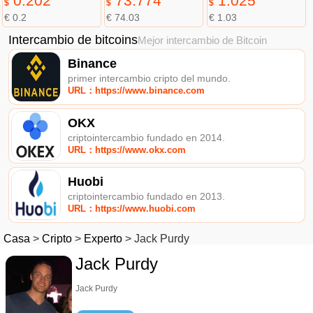
0.202
73.774
1.025
$
$
$
€ 0.2
€ 74.03
€ 1.03
Intercambio de bitcoins
Mejor intercambio de Bitcoin
Binance
primer intercambio cripto del mundo.
URL：https://www.binance.com
OKX
criptointercambio fundado en 2014.
URL：https://www.okx.com
Huobi
criptointercambio fundado en 2013.
URL：https://www.huobi.com
Casa
>
Cripto
>
Experto
>
Jack Purdy
Jack Purdy
Jack Purdy