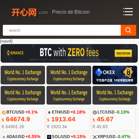
Precio de Bitcoin
{navd}
BTC/USD
+0.1%
ETH/USD
+0.18%
LTC/USD
-0.13%
64674.9
1913.64
45.67
$
$
$
€ 64901.26
€ 1920.34
€ 45.83
ADA/USD
+0.55%
SOL/USD
+0.15%
XRP/USD
-0.47%