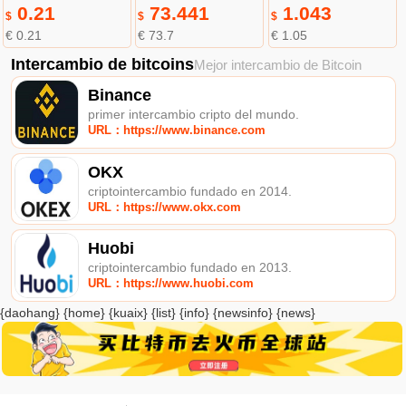
0.21
73.441
1.043
$
$
$
€ 0.21
€ 73.7
€ 1.05
Intercambio de bitcoins
Mejor intercambio de Bitcoin
Binance
primer intercambio cripto del mundo.
URL：https://www.binance.com
OKX
criptointercambio fundado en 2014.
URL：https://www.okx.com
Huobi
criptointercambio fundado en 2013.
URL：https://www.huobi.com
{daohang} {home} {kuaix} {list} {info} {newsinfo} {news}