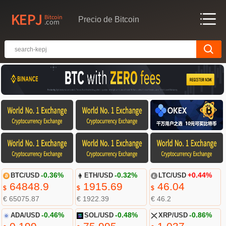
Precio de Bitcoin
BTC/USD
-0.36%
ETH/USD
-0.32%
LTC/USD
+0.44%
64848.9
1915.69
46.04
$
$
$
€ 65075.87
€ 1922.39
€ 46.2
ADA/USD
-0.46%
SOL/USD
-0.48%
XRP/USD
-0.86%