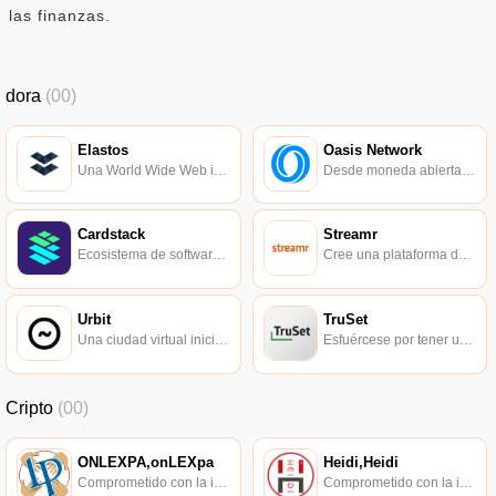
las finanzas.
dora
(00)
Elastos
Oasis Network
Una World Wide Web inteligente impulsada por blockchain, una ecología económica inteligente abierta y compartida.
Desde moneda abierta, finanzas abiertas, hasta datos abiertos.
Cardstack
Streamr
Ecosistema de software descentralizado.
Cree una plataforma de código abierto para el intercambio libre y justo de datos en tiempo real en el mundo.
Urbit
TruSet
Una ciudad virtual iniciada por el informático Curtis Yarvin.
Esfuércese por tener una base de datos confiable y precisa.
Cripto
(00)
ONLEXPA,onLEXpa
Heidi,Heidi
Comprometido con la investigación de políticas en los campos de las nuevas finanzas, las finanzas internacionales y los mercados financieros.
Comprometido con la investigación de políticas en los campos de las nuevas finanzas, las finanzas internacionales y los mercados financieros.