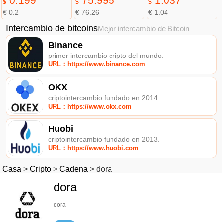
0.199
75.995
1.037
$
$
$
€ 0.2
€ 76.26
€ 1.04
Intercambio de bitcoins
Mejor intercambio de Bitcoin
Binance
primer intercambio cripto del mundo.
URL：https://www.binance.com
OKX
criptointercambio fundado en 2014.
URL：https://www.okx.com
Huobi
criptointercambio fundado en 2013.
URL：https://www.huobi.com
Casa
>
Cripto
>
Cadena
>
dora
dora
dora