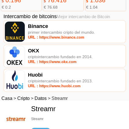
0.196
76.416
1.036
$
$
$
€ 0.2
€ 76.68
€ 1.04
Intercambio de bitcoins
Mejor intercambio de Bitcoin
Binance
primer intercambio cripto del mundo.
URL：https://www.binance.com
OKX
criptointercambio fundado en 2014.
URL：https://www.okx.com
Huobi
criptointercambio fundado en 2013.
URL：https://www.huobi.com
Casa
>
Cripto
>
Datos
>
Streamr
Streamr
Streamr