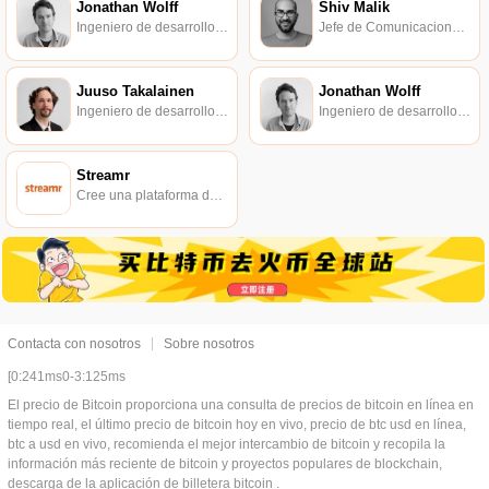
Jonathan Wolff
Shiv Malik
Ingeniero de desarrollo de Streamr.
Jefe de Comunicaciones, Streamr.
Juuso Takalainen
Jonathan Wolff
Ingeniero de desarrollo de software Streamr.
Ingeniero de desarrollo de Streamr.
Streamr
Cree una plataforma de código abierto para el intercambio libre y justo de datos en tiempo real en el mundo.
Contacta con nosotros
Sobre nosotros
[0:241ms0-3:125ms
El precio de Bitcoin proporciona una consulta de precios de bitcoin en línea en
tiempo real, el último precio de bitcoin hoy en vivo, precio de btc usd en línea,
btc a usd en vivo, recomienda el mejor intercambio de bitcoin y recopila la
información más reciente de bitcoin y proyectos populares de blockchain,
descarga de la aplicación de billetera bitcoin .