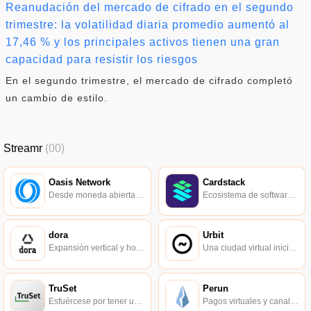
Reanudación del mercado de cifrado en el segundo
trimestre: la volatilidad diaria promedio aumentó al
17,46 % y los principales activos tienen una gran
capacidad para resistir los riesgos
En el segundo trimestre, el mercado de cifrado completó
un cambio de estilo.
Streamr
(00)
Oasis Network
Cardstack
Desde moneda abierta, finanzas abiertas, hasta datos abiertos.
Ecosistema de software descentralizado.
dora
Urbit
Expansión vertical y horizontal, alto rendimiento y cadena pública sin comisiones de transacción.
Una ciudad virtual iniciada por el informático Curtis Yarvin.
TruSet
Perun
Esfuércese por tener una base de datos confiable y precisa.
Pagos virtuales y canales estatales.