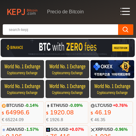
Precio de Bitcoin
BTC/USD
-0.14%
ETH/USD
-0.09%
LTC/USD
+0.76%
64996.6
1920.08
46.19
$
$
$
€ 65224.09
€ 1926.8
€ 46.35
ADA/USD
-1.57%
SOL/USD
+0.07%
XRP/USD
-0.96%