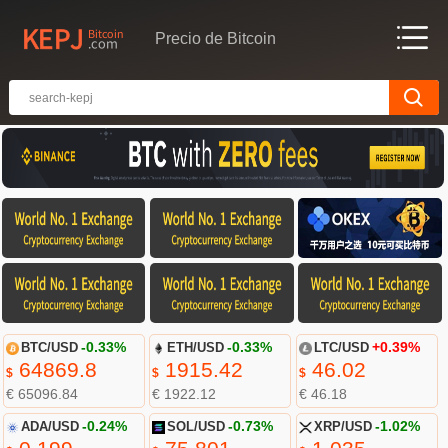
Precio de Bitcoin
BTC/USD
-0.33%
ETH/USD
-0.33%
LTC/USD
+0.39%
64869.8
1915.42
46.02
$
$
$
€ 65096.84
€ 1922.12
€ 46.18
ADA/USD
-0.24%
SOL/USD
-0.73%
XRP/USD
-1.02%