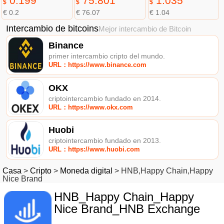
0.199
75.801
1.035
$
$
$
€ 0.2
€ 76.07
€ 1.04
Intercambio de bitcoins
Mejor intercambio de Bitcoin
Binance
primer intercambio cripto del mundo.
URL：https://www.binance.com
OKX
criptointercambio fundado en 2014.
URL：https://www.okx.com
Huobi
criptointercambio fundado en 2013.
URL：https://www.huobi.com
Casa
>
Cripto
>
Moneda digital
>
HNB,Happy Chain,Happy
Nice Brand
HNB_Happy Chain_Happy
Nice Brand_HNB Exchange