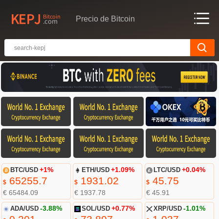
Precio de Bitcoin
BTC/USD
+1%
ETH/USD
+1.09%
LTC/USD
+0.04%
65255.7
1931.02
45.75
$
$
$
€ 65484.09
€ 1937.78
€ 45.91
ADA/USD
-3.88%
SOL/USD
+0.77%
XRP/USD
-1.01%