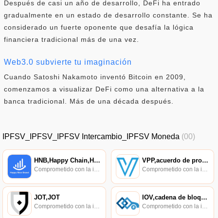
Después de casi un año de desarrollo, DeFi ha entrado
gradualmente en un estado de desarrollo constante. Se ha
considerado un fuerte oponente que desafía la lógica
financiera tradicional más de una vez.
Web3.0 subvierte tu imaginación
Cuando Satoshi Nakamoto inventó Bitcoin en 2009,
comenzamos a visualizar DeFi como una alternativa a la
banca tradicional. Más de una década después.
IPFSV_IPFSV_IPFSV Intercambio_IPFSV Moneda
(00)
HNB,Happy Chain,Happy Nice Brand
VPP,acuerdo de promesa de valor,VPP
Comprometido con la investigación de políticas en los campos de las nuevas finanzas, las finanzas internacionales y los mercados financieros.
Comprometido con la investigación de políticas en los campos de las nuevas finanzas, las finanzas internacionales y los mercados financieros.
JOT,JOT
IOV,cadena de bloques IOV,cadena de bloques IOV
Comprometido con la investigación de políticas en los campos de las nuevas finanzas, las finanzas internacionales y los mercados financieros.
Comprometido con la investigación de políticas en los campos de las nuevas finanzas, las finanzas internacionales y los mercados financieros.