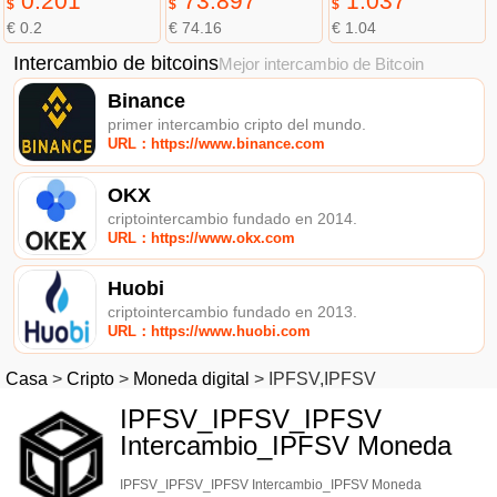
0.201
73.897
1.037
$
$
$
€ 0.2
€ 74.16
€ 1.04
Intercambio de bitcoins
Mejor intercambio de Bitcoin
Binance
primer intercambio cripto del mundo.
URL：https://www.binance.com
OKX
criptointercambio fundado en 2014.
URL：https://www.okx.com
Huobi
criptointercambio fundado en 2013.
URL：https://www.huobi.com
Casa
>
Cripto
>
Moneda digital
>
IPFSV,IPFSV
IPFSV_IPFSV_IPFSV
Intercambio_IPFSV Moneda
IPFSV_IPFSV_IPFSV Intercambio_IPFSV Moneda