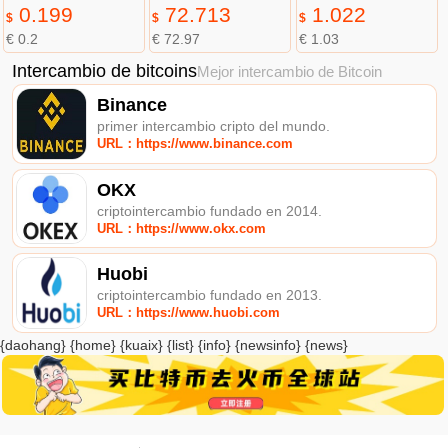
0.199
72.713
1.022
$
$
$
€ 0.2
€ 72.97
€ 1.03
Intercambio de bitcoins
Mejor intercambio de Bitcoin
Binance
primer intercambio cripto del mundo.
URL：https://www.binance.com
OKX
criptointercambio fundado en 2014.
URL：https://www.okx.com
Huobi
criptointercambio fundado en 2013.
URL：https://www.huobi.com
{daohang} {home} {kuaix} {list} {info} {newsinfo} {news}