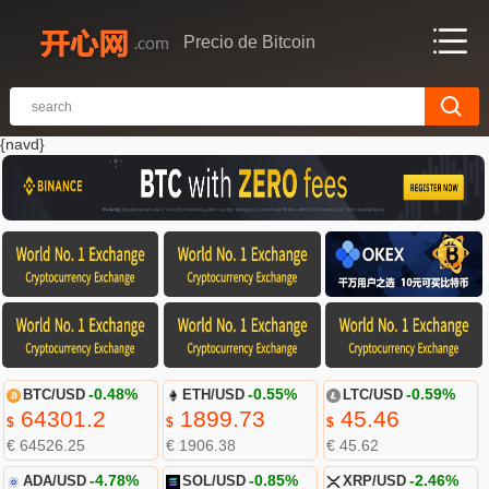
Precio de Bitcoin
{navd}
BTC/USD
-0.48%
ETH/USD
-0.55%
LTC/USD
-0.59%
64301.2
1899.73
45.46
$
$
$
€ 64526.25
€ 1906.38
€ 45.62
ADA/USD
-4.78%
SOL/USD
-0.85%
XRP/USD
-2.46%