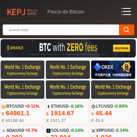
Precio de Bitcoin
BTC/USD
+0.11%
ETH/USD
-0.16%
LTC/USD
-0.83%
64961.1
1914.67
45.44
$
$
$
€ 65188.46
€ 1921.37
€ 45.6
ADA/USD
+0.7%
SOL/USD
-0.14%
XRP/USD
-0.14%