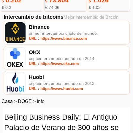
0.202
73.804
1.026
$
$
$
€ 0.2
€ 74.06
€ 1.03
Intercambio de bitcoins
Mejor intercambio de Bitcoin
Binance
primer intercambio cripto del mundo.
URL：https://www.binance.com
OKX
criptointercambio fundado en 2014.
URL：https://www.okx.com
Huobi
criptointercambio fundado en 2013.
URL：https://www.huobi.com
Casa
>
DOGE
>
Info
Beijing Business Daily: El Antiguo
Palacio de Verano de 300 años se