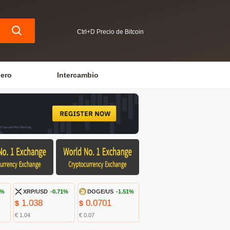
Ctrl+D Precio de Bitcoin
iero
Intercambio
2%
XRP/USD
-0.71%
DOGE/US
-1.51%
1.038
0.0701
$
$
€ 1.04
€ 0.07