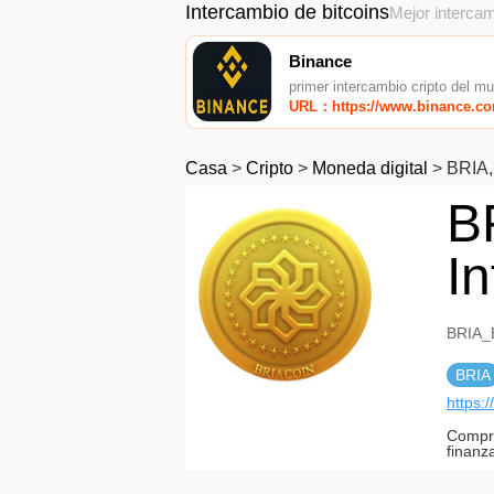
Intercambio de bitcoins
Mejor intercam
Binance
primer intercambio cripto del m
URL：https://www.binance.c
Casa
>
Cripto
>
Moneda digital
>
BRIA,
B
I
BRIA_B
BRIA
https:
Compro
finanz