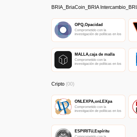
BRIA_BriaCoin_BRIA Intercambio_BRI
OPQ,Opacidad
Comprometido con la
investigación de políticas en los
campos de las nuevas
finanzas, las finanzas
internacionales y los mercados
financieros.
MALLA,caja de malla
Comprometido con la
investigación de políticas en los
campos de las nuevas
finanzas, las finanzas
internacionales y los mercados
financieros.
Cripto
(00)
ONLEXPA,onLEXpa
Comprometido con la
investigación de políticas en los
campos de las nuevas
finanzas, las finanzas
internacionales y los mercados
financieros.
ESPÍRITU,Espíritu
Comprometido con la