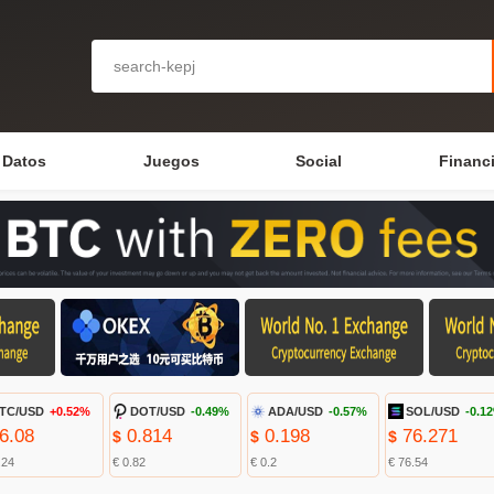
Datos
Juegos
Social
Financ
TC/USD
+0.52%
DOT/USD
-0.49%
ADA/USD
-0.57%
SOL/USD
-0.1
6.08
0.814
0.198
76.271
$
$
$
.24
€ 0.82
€ 0.2
€ 76.54