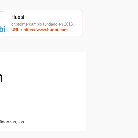
Huobi
criptointercambio fundado en 2013.
URL：https://www.huobi.com
n
finanzas, las