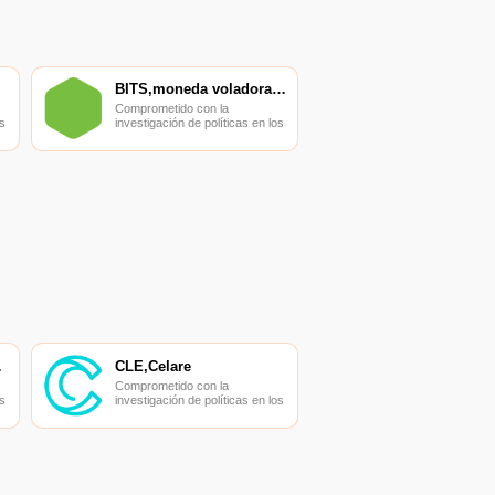
BITS,moneda voladora,Bitswift
Comprometido con la
s
investigación de políticas en los
campos de las nuevas
finanzas, las finanzas
s
internacionales y los mercados
financieros.
ADOR
CLE,Celare
Comprometido con la
s
investigación de políticas en los
campos de las nuevas
finanzas, las finanzas
s
internacionales y los mercados
financieros.