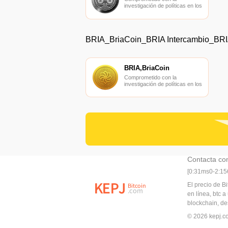
investigación de políticas en los
campos de las nuevas
finanzas, las finanzas
internacionales y los mercados
financieros.
BRIA_BriaCoin_BRIA Intercambio_BRI
BRIA,BriaCoin
Comprometido con la
investigación de políticas en los
campos de las nuevas
finanzas, las finanzas
internacionales y los mercados
financieros.
Contacta co
[0:31ms0-2:1
El precio de Bi
en línea, btc 
blockchain, des
© 2026 kepj