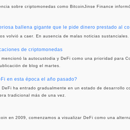
tencia sobre criptomonedas como BitcoinJinse Finance informó
eriosa ballena gigante que le pide dinero prestado al co
vos volvió a caer. En ausencia de malas noticias sustanciales.
icaciones de criptomonedas
 mencionó la autocustodia y DeFi como una prioridad para C
publicación de blog el martes.
i en esta época el año pasado?
, DeFi ha entrado gradualmente en un estado de desarrollo c
era tradicional más de una vez.
oin en 2009, comenzamos a visualizar DeFi como una alternat