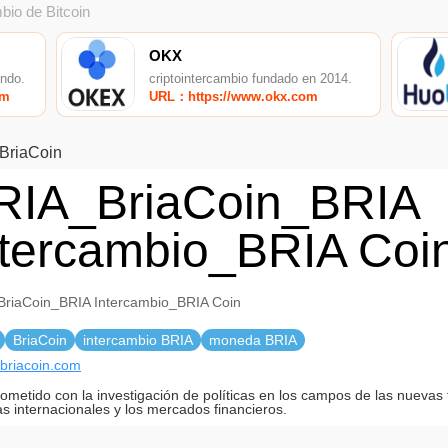
bio de Bitcoin
OKX
undo.
criptointercambio fundado en 2014.
om
URL：https://www.okx.com
BriaCoin
RIA_BriaCoin_BRIA
ntercambio_BRIA Coi
riaCoin_BRIA Intercambio_BRIA Coin
BriaCoin
intercambio BRIA
moneda BRIA
//briacoin.com
metido con la investigación de políticas en los campos de las nuevas 
as internacionales y los mercados financieros.