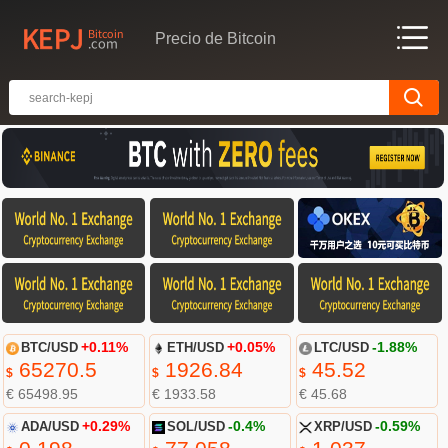
Precio de Bitcoin
BTC/USD
+0.11%
ETH/USD
+0.05%
LTC/USD
-1.88%
65270.5
1926.84
45.52
$
$
$
€ 65498.95
€ 1933.58
€ 45.68
ADA/USD
+0.29%
SOL/USD
-0.4%
XRP/USD
-0.59%