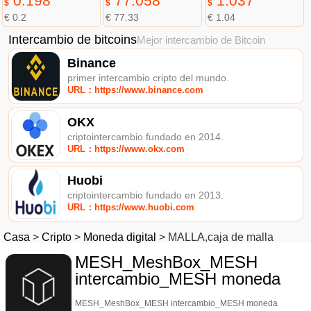
0.198
77.058
1.037
$
$
$
€ 0.2
€ 77.33
€ 1.04
Intercambio de bitcoins
Mejor intercambio de Bitcoin
Binance
primer intercambio cripto del mundo.
URL：https://www.binance.com
OKX
criptointercambio fundado en 2014.
URL：https://www.okx.com
Huobi
criptointercambio fundado en 2013.
URL：https://www.huobi.com
Casa
>
Cripto
>
Moneda digital
>
MALLA,caja de malla
MESH_MeshBox_MESH
intercambio_MESH moneda
MESH_MeshBox_MESH intercambio_MESH moneda