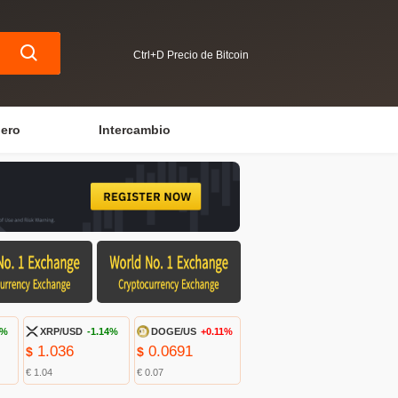
Ctrl+D Precio de Bitcoin
iero
Intercambio
2%
XRP/USD
-1.14%
DOGE/US
+0.11%
1.036
0.0691
$
$
€ 1.04
€ 0.07