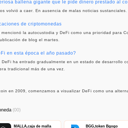
eriosa ballena gigante que le pide dinero prestado al co
vos volvió a caer. En ausencia de malas noticias sustanciales.
icaciones de criptomonedas
 mencionó la autocustodia y DeFi como una prioridad para C
publicación de blog el martes.
i en esta época el año pasado?
, DeFi ha entrado gradualmente en un estado de desarrollo c
era tradicional más de una vez.
oin en 2009, comenzamos a visualizar DeFi como una alternat
oneda
(00)
MALLA,caja de malla
BGG,token Bgogo