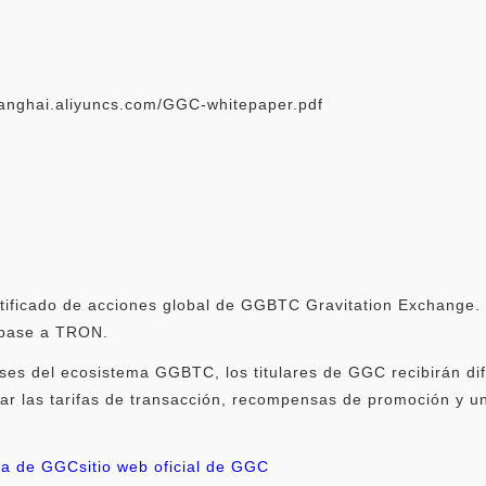
shanghai.aliyuncs.com/GGC-whitepaper.pdf
ertificado de acciones global de GGBTC Gravitation Exchang
 base a TRON.
ses del ecosistema GGBTC, los titulares de GGC recibirán di
ar las tarifas de transacción, recompensas de promoción y u
a de GGC
sitio web oficial de GGC