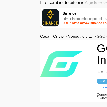
Intercambio de bitcoins
Mejor intercam
Binance
primer intercambio cripto del m
URL：https://www.binance.c
Casa
>
Cripto
>
Moneda digital
>
GGC
G
I
GGC_G
GGC
https:
Compro
finanz