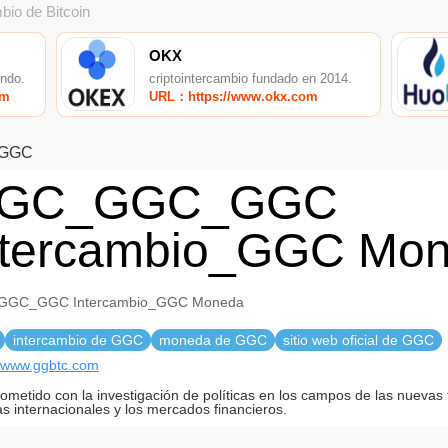
bio de Bitcoin
OKX
undo.
criptointercambio fundado en 2014.
om
URL：https://www.okx.com
,GGC
GC_GGC_GGC
ntercambio_GGC Mo
GC_GGC Intercambio_GGC Moneda
intercambio de GGC
moneda de GGC
sitio web oficial de GGC
//www.ggbtc.com
metido con la investigación de políticas en los campos de las nuevas 
as internacionales y los mercados financieros.