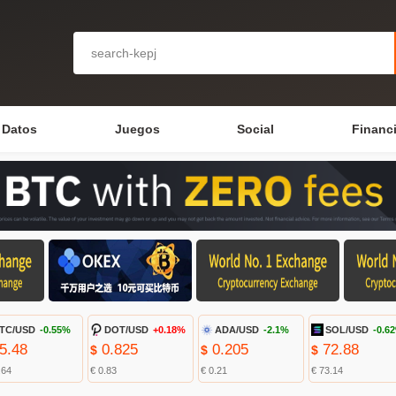
Datos
Juegos
Social
Financ
TC/USD
-0.55%
DOT/USD
+0.18%
ADA/USD
-2.1%
SOL/USD
-0.6
5.48
0.825
0.205
72.88
$
$
$
.64
€ 0.83
€ 0.21
€ 73.14