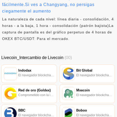
fácilmente.Si ves a Changyang, no persigas
ciegamente el aumento
La naturaleza de cada nivel: línea diaria - consolidación, 4
horas - a la baja, 1 hora - consolidación (patrón bajista)La
captura de pantalla es del gráfico perpetuo de 4 horas de
OKEX BTC/USDT: Para el mercado.
Livecoin_Intercambio de Livecoin
(00)
Indodax
Bit Global
El navegador blockchain soportado oficialmente por Ethereum, consulta de transacciones en tiempo real.
El navegador blockchain soportado oficialmente por Ethereum, consulta de transacciones en tiempo real.
Red de oro (Goldex)
Mxecoin
Comprometido con la investigación de políticas en los campos de las nuevas finanzas, las finanzas internacionales y los mercados financieros.
El navegador blockchain soportado oficialmente por Ethereum, consulta de transacciones en tiempo real.
BBC
Boboo
El navegador blockchain soportado oficialmente por Ethereum, consulta de transacciones en tiempo real.
El navegador blockchain soportado oficialmente por Ethereum, consulta de transacciones en tiempo real.