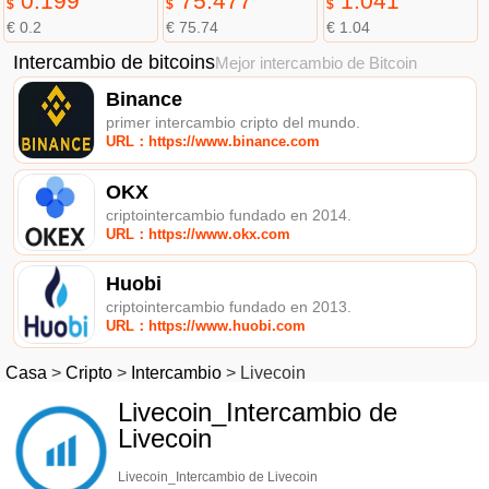
0.199
75.477
1.041
$
$
$
€ 0.2
€ 75.74
€ 1.04
Intercambio de bitcoins
Mejor intercambio de Bitcoin
Binance
primer intercambio cripto del mundo.
URL：https://www.binance.com
OKX
criptointercambio fundado en 2014.
URL：https://www.okx.com
Huobi
criptointercambio fundado en 2013.
URL：https://www.huobi.com
Casa
>
Cripto
>
Intercambio
>
Livecoin
Livecoin_Intercambio de
Livecoin
Livecoin_Intercambio de Livecoin