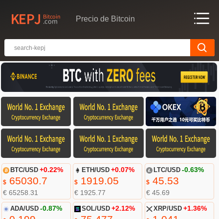
Precio de Bitcoin
BTC/USD
+0.22%
ETH/USD
+0.07%
LTC/USD
-0.63%
65030.7
1919.05
45.53
$
$
$
€ 65258.31
€ 1925.77
€ 45.69
ADA/USD
-0.87%
SOL/USD
+2.12%
XRP/USD
+1.36%