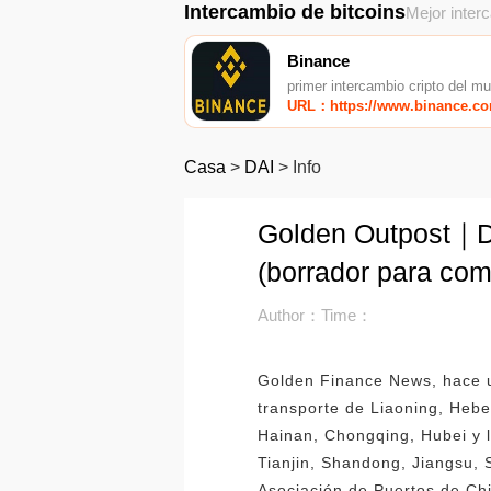
Intercambio de bitcoins
Mejor inter
Binance
primer intercambio cripto del m
URL：https://www.binance.c
Casa
>
DAI
>
Info
Golden Outpost｜Dir
(borrador para com
Author：
Time：
Golden Finance News, hace un
transporte de Liaoning, Hebe
Hainan, Chongqing, Hubei y l
Tianjin, Shandong, Jiangsu,
Asociación de Puertos de Chin