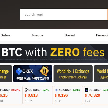
Datos
Juegos
Social
Financ
TC/USD
+0.68%
DOT/USD
-0.6%
ADA/USD
-1.69%
SOL/USD
-0.0
6.15
0.813
0.196
76.329
$
$
$
.31
€ 0.82
€ 0.2
€ 76.6