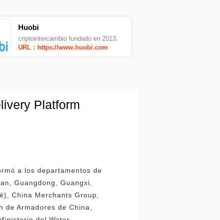
Huobi
criptointercambio fundado en 2013.
URL：https://www.huobi.com
ivery Platform
formó a los departamentos de
ujian, Guangdong, Guangxi,
ité), China Merchants Group,
ón de Armadores de China,
Ministerio del Water