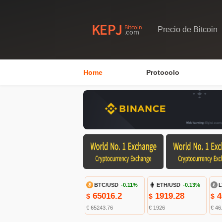
Precio de Bitcoin
Home
Protocolo
BTC/USD
-0.11%
ETH/USD
-0.13%
L
65016.2
1919.28
4
$
$
$
€ 65243.76
€ 1926
€ 46