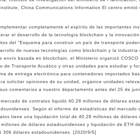
nstitute, China Communications Information El centro emitió
implementar completamente el espíritu de las importantes ins
erar el desarrollo de la tecnología blockchain y la innovación
itos del "Esquema para construir un país de transporte pode
arrollo de nuevas tecnologías como blockchain y la industria 
de envío basada en blockchain, el Ministerio organizó COSCO S
io de Transporte Acuático y otras unidades para estudiar y for
rma de entrega electrónica para contenedores importados ba
ra solicitar opiniones de su unidad, organice unidades releva
 sus comentarios a nuestro departamento antes del 25 de jun
l mercado de contratos liquidó 40,28 millones de dólares est
adounidenses: Según el informe de estadísticas del mercado d
atos tiene una liquidación total de 40,28 millones de dólares
millones de dólares estadounidenses y liquidación de ETH de
ó 306 dólares estadounidenses. [2020/9/5]