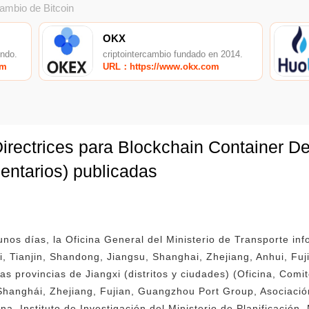
cambio de Bitcoin
OKX
undo.
criptointercambio fundado en 2014.
om
URL：https://www.okx.com
ectrices para Blockchain Container Del
entarios) publicadas
os días, la Oficina General del Ministerio de Transporte in
i, Tianjin, Shandong, Jiangsu, Shanghai, Zhejiang, Anhui, F
as provincias de Jiangxi (distritos y ciudades) (Oficina, Com
 Shanghái, Zhejiang, Fujian, Guangzhou Port Group, Asociaci
a, Instituto de Investigación del Ministerio de Planificación, 