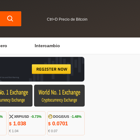
Ctrl+D Precio de Bitcoin
iero
Intercambio
4%
XRP/USD
-0.73%
DOGE/US
-1.48%
1.038
0.0701
$
$
€ 1.04
€ 0.07