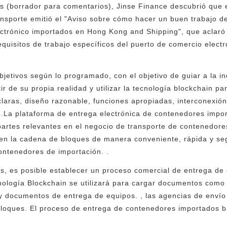
s (borrador para comentarios), Jinse Finance descubrió que 
nsporte emitió el "Aviso sobre cómo hacer un buen trabajo del
ctrónico importados en Hong Kong and Shipping", que aclaró 
quisitos de trabajo específicos del puerto de comercio electr
objetivos según lo programado, con el objetivo de guiar a la in
r de su propia realidad y utilizar la tecnología blockchain pa
aras, diseño razonable, funciones apropiadas, interconexión
le.La plataforma de entrega electrónica de contenedores impo
partes relevantes en el negocio de transporte de contenedore
en la cadena de bloques de manera conveniente, rápida y seg
ontenedores de importación. .
es, es posible establecer un proceso comercial de entrega d
ología Blockchain se utilizará para cargar documentos como 
 documentos de entrega de equipos. , las agencias de envío 
 bloques. El proceso de entrega de contenedores importados 