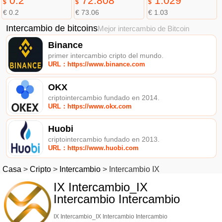
0.2
72.808
1.029
$
$
$
€ 0.2
€ 73.06
€ 1.03
Intercambio de bitcoins
Mejor intercambio de Bitcoin
Binance
primer intercambio cripto del mundo.
URL：https://www.binance.com
OKX
criptointercambio fundado en 2014.
URL：https://www.okx.com
Huobi
criptointercambio fundado en 2013.
URL：https://www.huobi.com
Casa
>
Cripto
>
Intercambio
>
Intercambio IX
IX Intercambio_IX
Intercambio Intercambio
IX Intercambio_IX Intercambio Intercambio