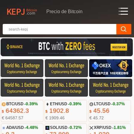
Precio de Bitcoin
BTC/USD
-0.39%
ETH/USD
-0.39%
LTC/USD
-0.37%
64362.3
1902.8
45.56
$
$
$
€ 64587.57
€ 1909.46
€ 45.72
ADA/USD
-4.48%
SOL/USD
-0.72%
XRP/USD
-1.81%