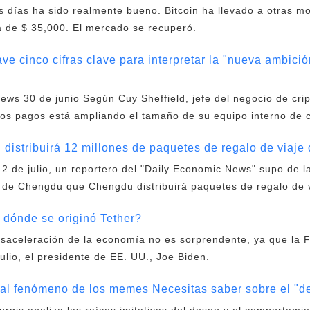
s días ha sido realmente bueno. Bitcoin ha llevado a otras mon
a de $ 35,000. El mercado se recuperó.
 cinco cifras clave para interpretar la "nueva ambició
ws 30 de junio Según Cuy Sheffield, jefe del negocio de cri
 los pagos está ampliando el tamaño de su equipo interno de
stribuirá 12 millones de paquetes de regalo de viaje 
 2 de julio, un reportero del "Daily Economic News" supo de l
 de Chengdu que Chengdu distribuirá paquetes de regalo de v
 dónde se originó Tether?
esaceleración de la economía no es sorprendente, ya que la
 julio, el presidente de EE. UU., Joe Biden.
ual fenómeno de los memes Necesitas saber sobre el "d
urgis analiza las raíces imitativas del deseo y el comporta