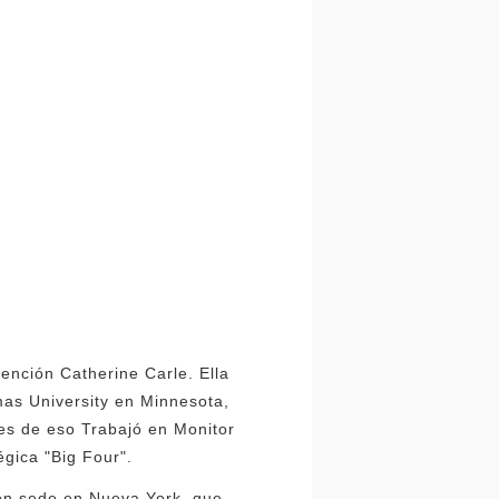
ención Catherine Carle. Ella
mas University en Minnesota,
tes de eso Trabajó en Monitor
égica "Big Four".
con sede en Nueva York, que