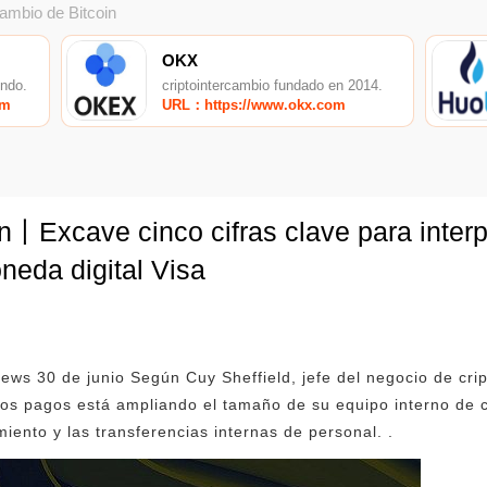
cambio de Bitcoin
OKX
undo.
criptointercambio fundado en 2014.
om
URL：https://www.okx.com
丨Excave cinco cifras clave para interp
neda digital Visa
ws 30 de junio Según Cuy Sheffield, jefe del negocio de cri
 los pagos está ampliando el tamaño de su equipo interno de
iento y las transferencias internas de personal. .