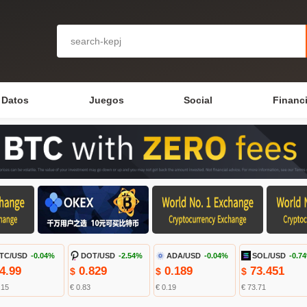
Datos
Juegos
Social
Financ
TC/USD
-0.04%
DOT/USD
-2.54%
ADA/USD
-0.04%
SOL/USD
-0.7
4.99
0.829
0.189
73.451
$
$
$
.15
€ 0.83
€ 0.19
€ 73.71