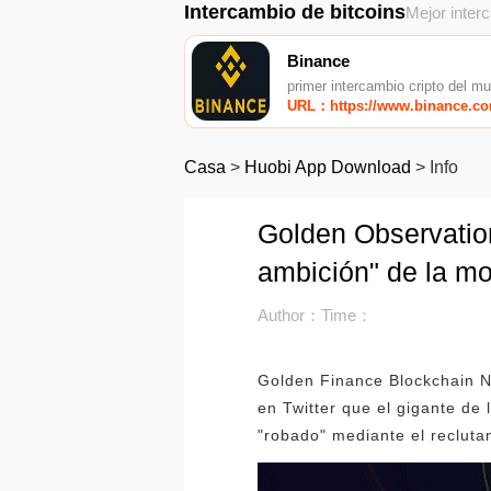
Intercambio de bitcoins
Mejor inter
Binance
primer intercambio cripto del m
URL：https://www.binance.c
Casa
>
Huobi App Download
>
Info
Golden Observation
ambición" de la mo
Author：
Time：
Golden Finance Blockchain Ne
en Twitter que el gigante de
"robado" mediante el reclutam