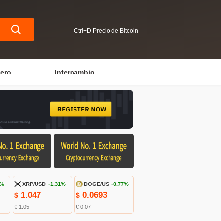
Ctrl+D Precio de Bitcoin
iero
Intercambio
4%
XRP/USD
-1.31%
DOGE/US
-0.77%
1.047
0.0693
$
$
€ 1.05
€ 0.07