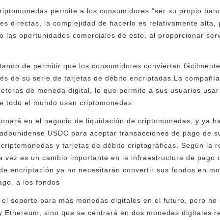
 criptomonedas permite a los consumidores "ser su propio banc
nes directas, la complejidad de hacerlo es relativamente alta
 las oportunidades comerciales de esto, al proporcionar ser
tando de permitir que los consumidores conviertan fácilment
és de su serie de tarjetas de débito encriptadas.La compañía
leteras de moneda digital, lo que permite a sus usuarios usar
de todo el mundo usan criptomonedas.
onará en el negocio de liquidación de criptomonedas, y ya ha
tadounidense USDC para aceptar transacciones de pago de s
riptomonedas y tarjetas de débito criptográficas. Según la re
a vez es un cambio importante en la infraestructura de pago d
 encriptación ya no necesitarán convertir sus fondos en mo
pago. a los fondos
el soporte para más monedas digitales en el futuro, pero no
y Ethereum, sino que se centrará en dos monedas digitales 