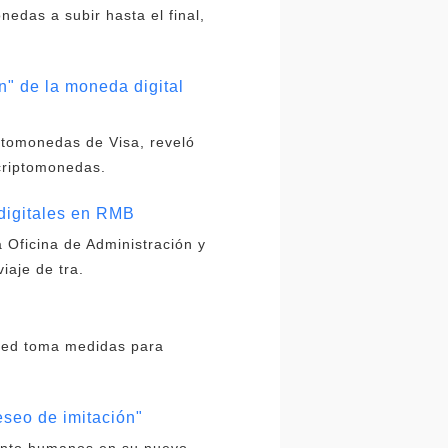
edas a subir hasta el final,
n" de la moneda digital
ptomonedas de Visa, reveló
 criptomonedas.
digitales en RMB
a Oficina de Administración y
iaje de tra.
 Fed toma medidas para
eseo de imitación"
miento humanos en su nuevo