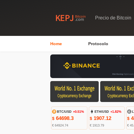
Precio de Bitcoin
Home
Protocolo
BTC/USD
+0.51%
ETH/USD
+1.82%
L
64698.3
1907.12
4
$
$
$
€ 64924.74
€ 1913.79
€ 45