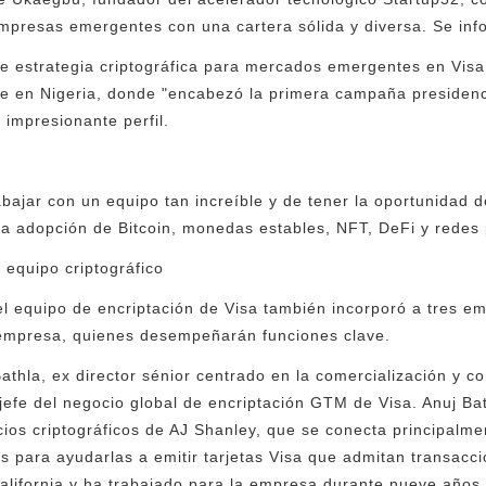
empresas emergentes con una cartera sólida y diversa. Se i
 estrategia criptográfica para mercados emergentes en Visa
e en Nigeria, donde "encabezó la primera campaña presidenci
u impresionante perfil.
bajar con un equipo tan increíble y de tener la oportunidad 
la adopción de Bitcoin, monedas estables, NFT, DeFi y redes 
l equipo criptográfico
l equipo de encriptación de Visa también incorporó a tres e
empresa, quienes desempeñarán funciones clave.
athla, ex director sénior centrado en la comercialización y c
jefe del negocio global de encriptación GTM de Visa. Anuj Bat
cios criptográficos de AJ Shanley, que se conecta principalme
 para ayudarlas a emitir tarjetas Visa que admitan transacc
alifornia y ha trabajado para la empresa durante nueve años