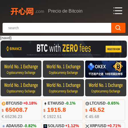
Precio de Bitcoin
{navd}
BTC/USD
+0.18%
ETH/USD
-0.1%
LTC/USD
-0.65%
65008.7
1915.8
45.52
$
$
$
€ 65236.23
€ 1922.51
€ 45.68
ADA/USD
-0.82%
SOL/USD
+1.12%
XRP/USD
+0.71%