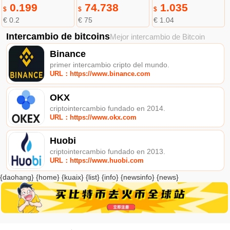
0.199
74.738
1.035
$
$
$
€ 0.2
€ 75
€ 1.04
Intercambio de bitcoins
Mejor intercambio de Bitcoin
Binance
primer intercambio cripto del mundo.
URL：https://www.binance.com
OKX
criptointercambio fundado en 2014.
URL：https://www.okx.com
Huobi
criptointercambio fundado en 2013.
URL：https://www.huobi.com
{daohang} {home} {kuaix} {list} {info} {newsinfo} {news}