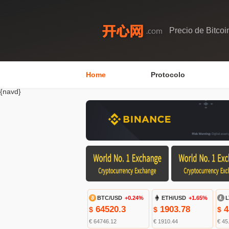
Precio de Bitcoi
Home
Protocolo
{navd}
BTC/USD
+0.24%
ETH/USD
+1.65%
L
64520.3
1903.78
4
$
$
$
€ 64746.12
€ 1910.44
€ 45