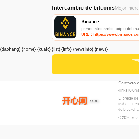
Intercambio de bitcoins
Mejor inter
Binance
primer intercambio cripto del m
URL：https://www.binance.c
{daohang} {home} {kuaix} {list} {info} {newsinfo} {news}
Contacta 
{links}[0:0
El precio de
usd en línea
de blockchai
© 2026 ke