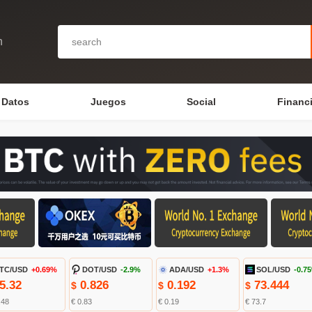
n
Datos
Juegos
Social
Financ
TC/USD
+0.69%
DOT/USD
-2.9%
ADA/USD
+1.3%
SOL/USD
-0.7
5.32
0.826
0.192
73.444
$
$
$
.48
€ 0.83
€ 0.19
€ 73.7