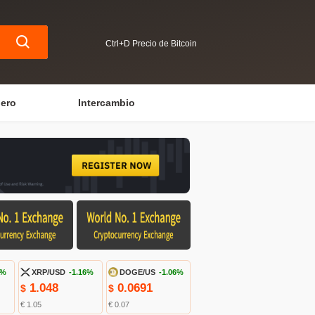
Ctrl+D Precio de Bitcoin
iero
Intercambio
5%
XRP/USD
-1.16%
DOGE/US
-1.06%
1.048
0.0691
$
$
€ 1.05
€ 0.07