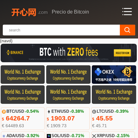
Precio de Bitcoin
{navd}
BTC/USD
-0.54%
ETH/USD
-0.38%
LTC/USD
-0.39%
64264.7
1903.07
45.55
$
$
$
€ 64489.63
€ 1909.73
€ 45.71
ADA/USD
-3.92%
SOL/USD
-0.71%
XRP/USD
-2.15%