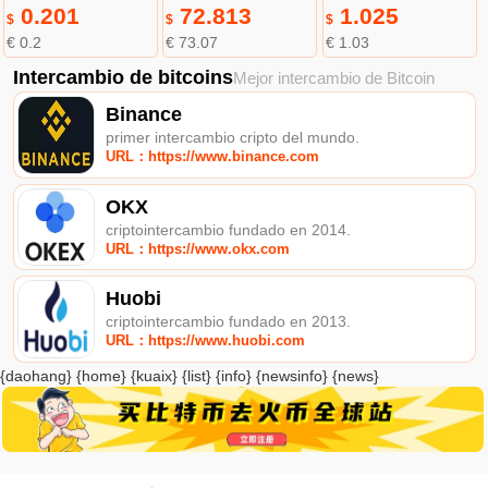
0.201
72.813
1.025
$
$
$
€ 0.2
€ 73.07
€ 1.03
Intercambio de bitcoins
Mejor intercambio de Bitcoin
Binance
primer intercambio cripto del mundo.
URL：https://www.binance.com
OKX
criptointercambio fundado en 2014.
URL：https://www.okx.com
Huobi
criptointercambio fundado en 2013.
URL：https://www.huobi.com
{daohang} {home} {kuaix} {list} {info} {newsinfo} {news}