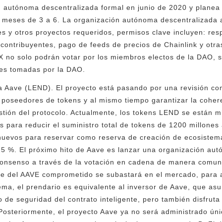
n autónoma descentralizada formal en junio de 2020 y planea
s meses de 3 a 6. La organización autónoma descentralizada 
es y otros proyectos requeridos, permisos clave incluyen: res
contribuyentes, pago de feeds de precios de Chainlink y otras
 no solo podrán votar por los miembros electos de la DAO, s
nes tomadas por la DAO.
 Aave (LEND). El proyecto está pasando por una revisión com
 poseedores de tokens y al mismo tiempo garantizar la cohere
gestión del protocolo. Actualmente, los tokens LEND se están 
ns para reducir el suministro total de tokens de 1200 millone
nuevos para reservar como reserva de creación de ecosistema
25 %. El próximo hito de Aave es lanzar una organización au
nsenso a través de la votación en cadena de manera comunita
te del AAVE comprometido se subastará en el mercado, para al
stema, el prendario es equivalente al inversor de Aave, que as
o de seguridad del contrato inteligente, pero también disfrut
 Posteriormente, el proyecto Aave ya no será administrado ún