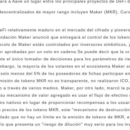
ará a Aave un lugar entre los principales proyectos de DeFi 
 descentralizados de mayor rango incluyen Maker (MKR), Cu
Fi relativamente maduro en el mercado del cifrado y pioner
ndación Maker anunció que entregará el control de los toke
ocolo de Maker están controlados por inversores simbólicos, 
r aprobadas por un voto en cadena.Se puede decir que la o
te el único tomador de decisiones para los parámetros de rie
mbargo, la mayoría de los votantes en el ecosistema Maker s
e solo menos del 5% de los poseedores de fichas participan e
emisión de tokens MKR no es transparente, no realizaron ICO
 a través de varios medios. Maker, por otro lado, marcó la 
su mecanismo de valor agregado es usar el flujo de efectivo 
ns nativos en lugar de proporcionar recompensas a los usuario
os precios de los tokens MKR, este "mecanismo de destrucció
dado que no hay un límite en la emisión de tokens de MKR, e
lo que presenta un "riesgo de dilución" muy serio para los 