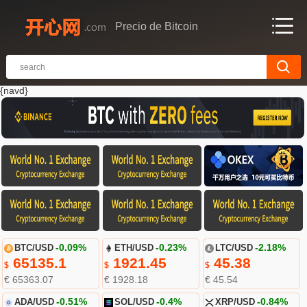
Precio de Bitcoin
{navd}
BTC/USD
-0.09%
ETH/USD
-0.23%
LTC/USD
-2.18%
65135.1
1921.45
45.38
$
$
$
€ 65363.07
€ 1928.18
€ 45.54
ADA/USD
-0.51%
SOL/USD
-0.4%
XRP/USD
-0.84%