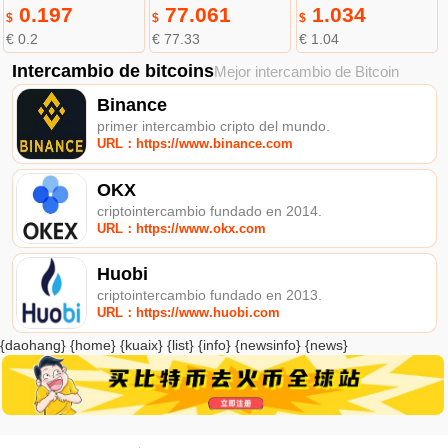
0.197
77.061
1.034
$
$
$
€ 0.2
€ 77.33
€ 1.04
Intercambio de bitcoins
Mejor intercambio de Bitcoin
Binance
primer intercambio cripto del mundo.
URL：https://www.binance.com
OKX
criptointercambio fundado en 2014.
URL：https://www.okx.com
Huobi
criptointercambio fundado en 2013.
URL：https://www.huobi.com
{daohang} {home} {kuaix} {list} {info} {newsinfo} {news}