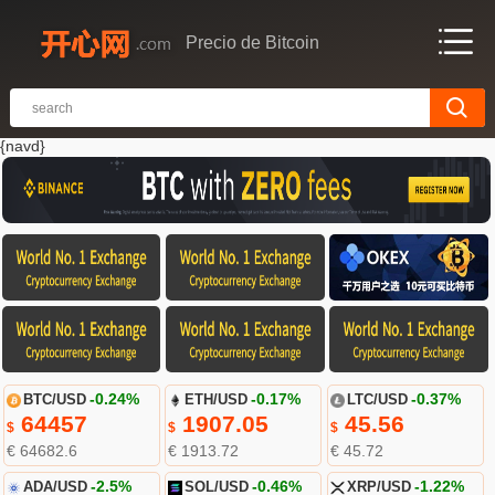
Precio de Bitcoin
{navd}
BTC/USD
-0.24%
ETH/USD
-0.17%
LTC/USD
-0.37%
64457
1907.05
45.56
$
$
$
€ 64682.6
€ 1913.72
€ 45.72
ADA/USD
-2.5%
SOL/USD
-0.46%
XRP/USD
-1.22%