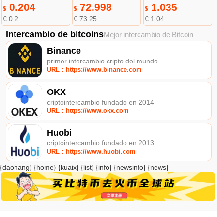
0.204
72.998
1.035
$
$
$
€ 0.2
€ 73.25
€ 1.04
Intercambio de bitcoins
Mejor intercambio de Bitcoin
Binance
primer intercambio cripto del mundo.
URL：https://www.binance.com
OKX
criptointercambio fundado en 2014.
URL：https://www.okx.com
Huobi
criptointercambio fundado en 2013.
URL：https://www.huobi.com
{daohang} {home} {kuaix} {list} {info} {newsinfo} {news}