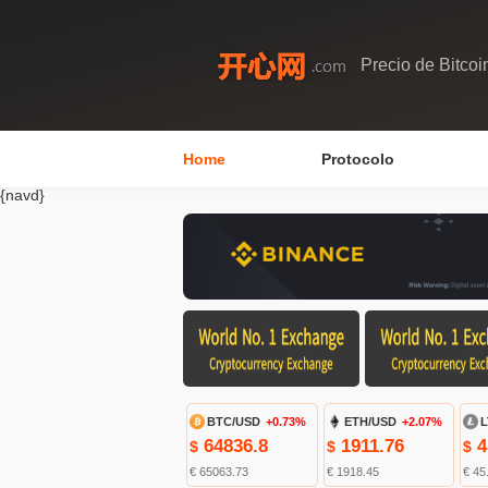
Precio de Bitcoi
Home
Protocolo
{navd}
BTC/USD
+0.73%
ETH/USD
+2.07%
L
64836.8
1911.76
4
$
$
$
€ 65063.73
€ 1918.45
€ 45