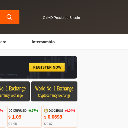
Ctrl+D Precio de Bitcoin
iero
Intercambio
1%
XRP/USD
-0.97%
DOGE/US
+0.04%
1.05
0.0698
$
$
€ 1.05
€ 0.07