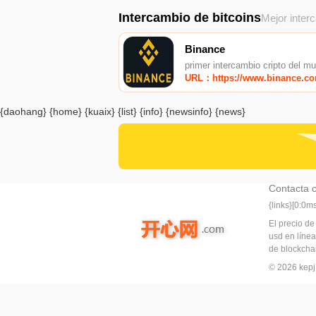
Intercambio de bitcoins
Mejor inter
Binance
primer intercambio cripto del m
URL：https://www.binance.c
{daohang} {home} {kuaix} {list} {info} {newsinfo} {news}
Contacta 
{links}[0:0
El precio de
usd en línea
de blockchai
© 2026 ke