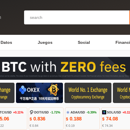
n
Datos
Juegos
Social
Financ
TC/USD
+0.11%
DOT/USD
-1.72%
ADA/USD
-0.39%
SOL/USD
+0.1
5.06
0.836
0.188
74.08
$
$
$
.22
€ 0.84
€ 0.19
€ 74.34