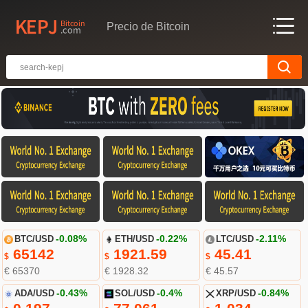
Precio de Bitcoin
BTC/USD
-0.08%
ETH/USD
-0.22%
LTC/USD
-2.11%
65142
1921.59
45.41
$
$
$
€ 65370
€ 1928.32
€ 45.57
ADA/USD
-0.43%
SOL/USD
-0.4%
XRP/USD
-0.84%