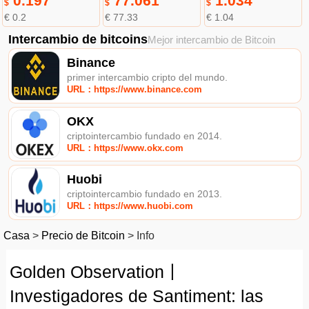
0.197
77.061
1.034
$
$
$
€ 0.2
€ 77.33
€ 1.04
Intercambio de bitcoins
Mejor intercambio de Bitcoin
Binance
primer intercambio cripto del mundo.
URL：https://www.binance.com
OKX
criptointercambio fundado en 2014.
URL：https://www.okx.com
Huobi
criptointercambio fundado en 2013.
URL：https://www.huobi.com
Casa
>
Precio de Bitcoin
>
Info
Golden Observation丨
Investigadores de Santiment: las