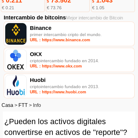
0.211
73.502
1.043
$
$
$
€ 0.21
€ 73.76
€ 1.05
Intercambio de bitcoins
Mejor intercambio de Bitcoin
Binance
primer intercambio cripto del mundo.
URL：https://www.binance.com
OKX
criptointercambio fundado en 2014.
URL：https://www.okx.com
Huobi
criptointercambio fundado en 2013.
URL：https://www.huobi.com
Casa
>
FTT
>
Info
¿Pueden los activos digitales
convertirse en activos de "reporte"?