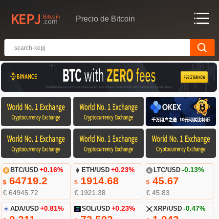
Precio de Bitcoin
BTC/USD
+0.16%
ETH/USD
+0.23%
LTC/USD
-0.13%
64719.2
1914.68
45.67
$
$
$
€ 64945.72
€ 1921.38
€ 45.83
ADA/USD
+0.81%
SOL/USD
+0.23%
XRP/USD
-0.47%