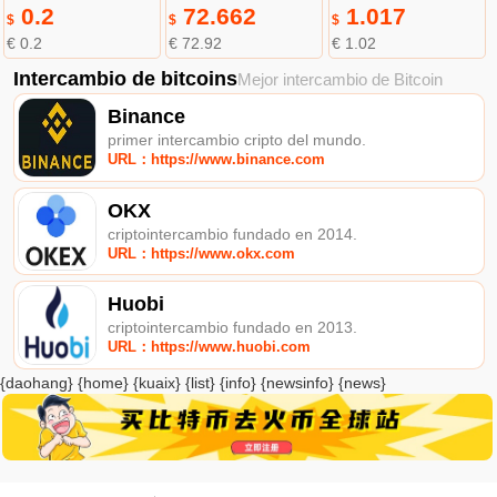
0.2
72.662
1.017
$
$
$
€ 0.2
€ 72.92
€ 1.02
Intercambio de bitcoins
Mejor intercambio de Bitcoin
Binance
primer intercambio cripto del mundo.
URL：https://www.binance.com
OKX
criptointercambio fundado en 2014.
URL：https://www.okx.com
Huobi
criptointercambio fundado en 2013.
URL：https://www.huobi.com
{daohang} {home} {kuaix} {list} {info} {newsinfo} {news}