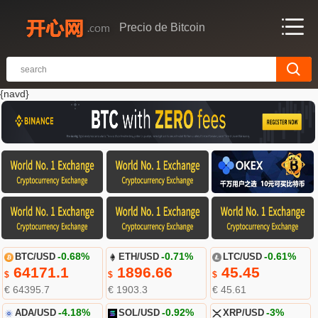
Precio de Bitcoin
{navd}
BTC/USD
-0.68%
ETH/USD
-0.71%
LTC/USD
-0.61%
64171.1
1896.66
45.45
$
$
$
€ 64395.7
€ 1903.3
€ 45.61
ADA/USD
-4.18%
SOL/USD
-0.92%
XRP/USD
-3%