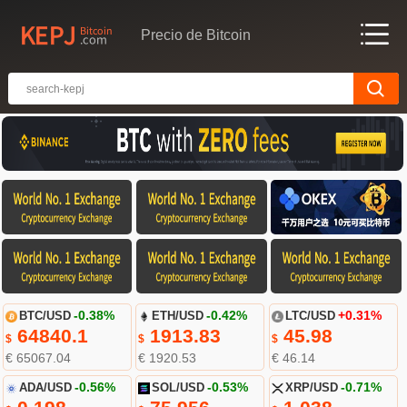
Precio de Bitcoin
BTC/USD
-0.38%
ETH/USD
-0.42%
LTC/USD
+0.31%
64840.1
1913.83
45.98
$
$
$
€ 65067.04
€ 1920.53
€ 46.14
ADA/USD
-0.56%
SOL/USD
-0.53%
XRP/USD
-0.71%